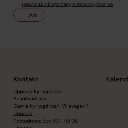
uppsala.kyrkogardar@svenskakyrkan.se
Dela
Tillbaka till toppen
Tillbaka till innehållet
Kontakt
Kalend
Uppsala kyrkogårdar
Besöksadress:
Gamla kyrkogården, Villavägen 1,
Uppsala
Postadress:
Box 897, 751 08