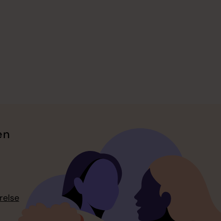
en
relse