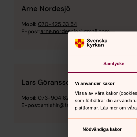
Arne Nordesjö
Mobil:
070-425 33 54
arne.nordensjo@gmail.com
E-post:
Samtycke
Lars Göransson
Vi använder kakor
Vissa av våra kakor (cookies
Mobil:
073-904 62 02
som förbättrar din användaru
amlahlr@telia.com
E-post:
plattformar. Läs mer om våra
Samtyckesval
Nödvändiga kakor