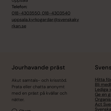
Uppsala
Telefon:
018-4303550, 018-4303540
uppsala.kyrkogardar@svenskaky
rkan.se
Jourhavande präst
Svens
Hitta f
Akut samtals- och krisstöd.
Bli med
Prata eller chatta anonymt
Lediga 
med en präst på kvällar och
Ge en g
Organis
nätter.
Act Sve
Svenska