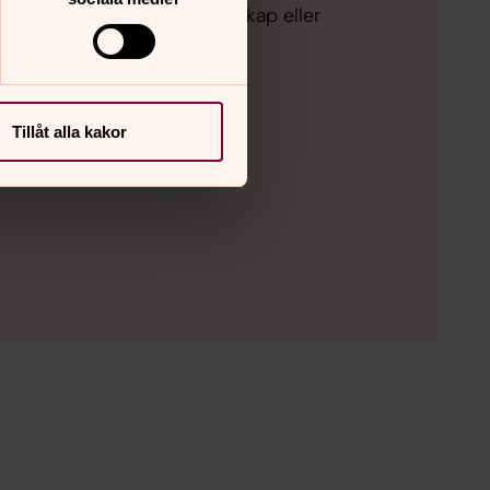
sala stad, oavsett medlemskap eller
Tillåt alla kakor