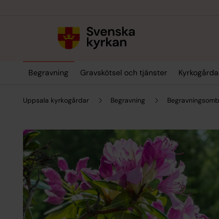
Till innehållet
Till undermeny
Begravning
Gravskötsel och tjänster
Kyrkogårda
Uppsala kyrkogårdar
Begravning
Begravningsom