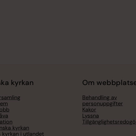
ka kyrkan
Om webbplats
örsamling
Behandling av
lem
personuppgifter
jobb
Kakor
åva
Lyssna
ation
Tillgänglighetsredogö
nska kyrkan
 kyrkan i utlandet