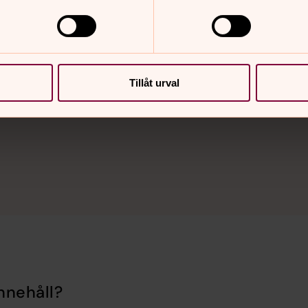
tadskyrkogårdarna och begravningsverksamheten för Upp
g.
Tillåt urval
nnehåll?