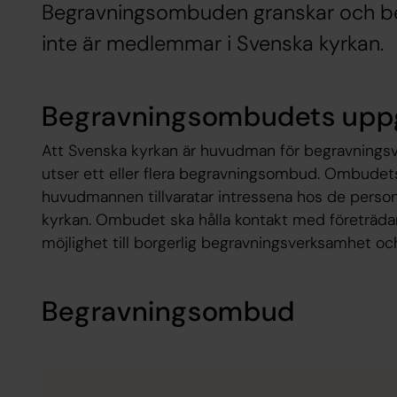
Begravningsombuden granskar och be
inte är medlemmar i Svenska kyrkan.
Begravningsombudets uppg
Att Svenska kyrkan är huvudman för begravnings
utser ett eller flera begravningsombud. Ombudets
huvudmannen tillvaratar intressena hos de person
kyrkan. Ombudet ska hålla kontakt med företrädare
möjlighet till borgerlig begravningsverksamhet oc
Begravningsombud