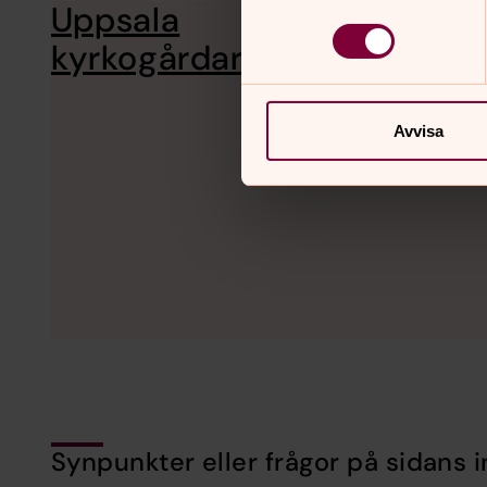
Uppsala
Vi sköter s
livsåskådnin
kyrkogårdar
Avvisa
Synpunkter eller frågor på sidans i