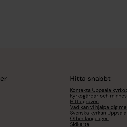
er
Hitta snabbt
Kontakta Uppsala kyrko
Kyrkogårdar och minnes
Hitta graven
Vad kan vi hjälpa dig m
Svenska kyrkan Uppsala
Other languages
Sidkarta