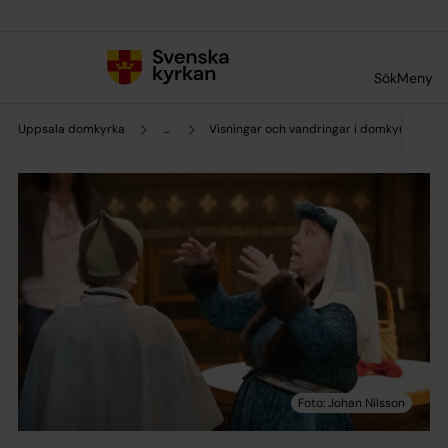
Till innehållet
Till undermeny
Sök
Meny
Uppsala domkyrka
...
Visningar och vandringar i domkyrkan