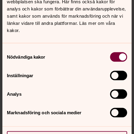
Årstidsrelaterat
webbplatsen ska fungera. Här finns också kakor för
analys och kakor som förbättrar din användarupplevelse,
Blinka lilla stjärna
samt kakor som används för marknadsföring och när vi
Vi letar efter stjärnor, lär oss om advent och julen och
länkar vidare till andra plattformar. Läs mer om våra
tillverkar varsin stjärnkikare.
kakor.
Förskola (4–5 år).
En visning om påsken
Om den kristna påsken och folkliga traditioner före och
Samtyckesval
under påskhelgen, förr och nu. Inbjudan till särskilda
Nödvändiga kakor
datum kommer.
Årskurs 3.
Inställningar
Analys
Marknadsföring och sociala medier
För att se innehållet behöver du acceptera kakor
för inställningar.