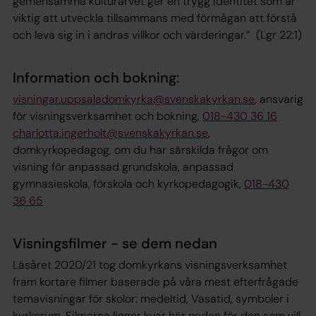
gemensamma kulturarvet ger en trygg identitet som är
viktig att utveckla tillsammans med förmågan att förstå
och leva sig in i andras villkor och värderingar.”
(Lgr 22:1)
Information och bokning:
visningar.uppsaladomkyrka@svenskakyrkan.se
, ansvarig
för visningsverksamhet och bokning,
018-430 36 16
charlotta.ingerholt@svenskakyrkan.se
,
domkyrkopedagog, om du har särskilda frågor om
visning för anpassad grundskola, anpassad
gymnasieskola, ­förskola och kyrkopedagogik,
018-430
36 65
Visningsfilmer - se dem nedan
Läsåret 2020/21 tog domkyrkans visningsverksamhet
fram kortare filmer baserade på våra mest efterfrågade
temavisningar för skolor: medeltid, Vasatid, symboler i
kyrkorum. Filmerna ligger kvar här nedan för den som vill