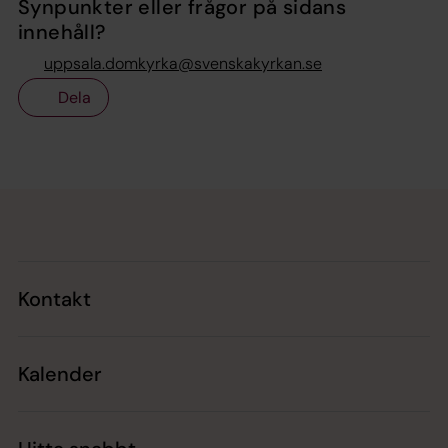
Synpunkter eller frågor på sidans
innehåll?
uppsala.domkyrka@svenskakyrkan.se
Dela
Tillbaka till toppen
Tillbaka till innehållet
Kontakt
Kalender