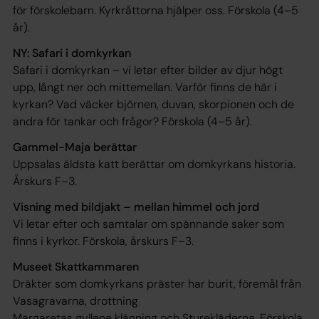
för förskolebarn. Kyrkråttorna hjälper oss.
Förskola (4–5
år).
NY: Safari i domkyrkan
Safari i domkyrkan – vi letar efter bilder av djur högt
upp, långt ner och mittemellan. Varför finns de här i
kyrkan? Vad väcker björnen, duvan, skorpionen och de
andra för tankar och frågor?
Förskola (4–5 år).
Gammel-Maja berättar
Uppsalas äldsta katt berättar om domkyrkans historia.
Årskurs F–3.
Visning med bildjakt – mellan ­himmel och jord
Vi letar efter och samtalar om spännande saker som
finns i kyrkor. ­
Förskola, årskurs F–3.
Museet Skattkammaren
Dräkter som domkyrkans präster har burit, föremål från
Vasagravarna, drottning
Margaretas gyllene klänning och Sturekläderna.
Förskola,