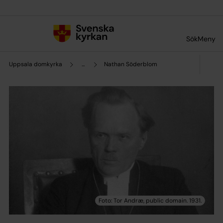
Till innehållet
Till undermeny
Sök
Meny
Uppsala domkyrka
...
Nathan Söderblom