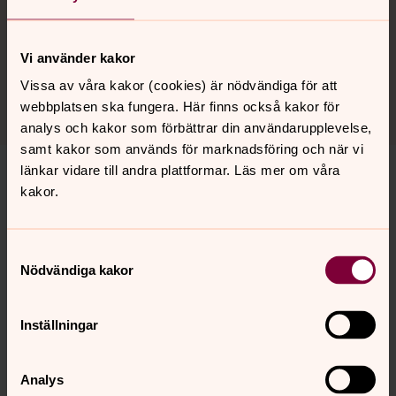
Människor i domkyrkan
I över sjuhundra år har människor sökt sig till Uppsala
domkyrka. Här presenteras en handfull av alla dem som
Vi använder kakor
har byggt, arbetat eller begravts i domkyrkan.
Vissa av våra kakor (cookies) är nödvändiga för att
webbplatsen ska fungera. Här finns också kakor för
analys och kakor som förbättrar din användarupplevelse,
samt kakor som används för marknadsföring och när vi
länkar vidare till andra plattformar. Läs mer om våra
kakor.
Senast ändrad 15 januari 2025
Synpunkter eller frågor på sidans
Samtyckesval
innehåll?
Nödvändiga kakor
uppsala.domkyrka@svenskakyrkan.se
Dela
Inställningar
Analys