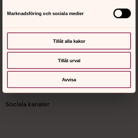
Tillbaka till toppen
Tillbaka till innehållet
Marknadsföring och sociala medier
Kontakt
Tillåt alla kakor
Kalender
Tillåt urval
Avvisa
Hitta snabbt
Sociala kanaler