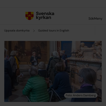
Till innehållet
Till undermeny
Sök
Meny
Uppsala domkyrka
Guided tours in English