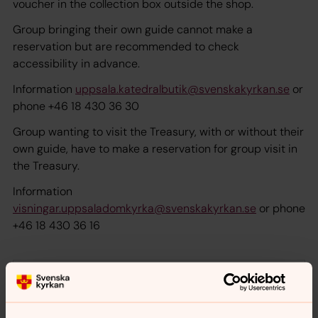
voucher in the collection box outside the shop.
Group bringing their own guide cannot make a
reservation but are recommended to check
accessibility in advance.
Information
uppsala.katedralbutik@svenskakyrkan.se
or
phone +46 18 430 36 30
Group wanting to visit the Treasury, with or without their
own guide, have to make a reservation for group visit in
the Treasury.
Information
visningar.uppsaladomkyrka@svenskakyrkan.se
or phone
+46 18 430 36 16