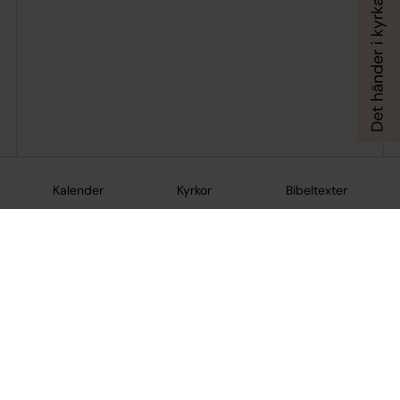
Kalender
Kyrkor
Bibeltexter