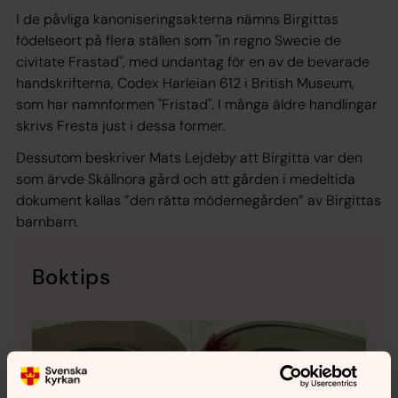
I de påvliga kanoniseringsakterna nämns Birgittas
födelseort på flera ställen som "in regno Swecie de
civitate Frastad", med undantag för en av de bevarade
handskrifterna, Codex Harleian 612 i British Museum,
som har namnformen "Fristad". I många äldre handlingar
skrivs Fresta just i dessa former.
Dessutom beskriver Mats Lejdeby att Birgitta var den
som ärvde Skällnora gård och att gården i medeltida
dokument kallas ”den rätta mödernegården” av Birgittas
barnbarn.
Boktips