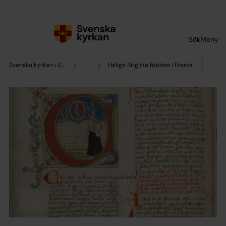
Till innehållet
Till undermeny
Sök
Meny
Svenska kyrkan i Upplands Väsby
...
Heliga Birgitta föddes i Fresta