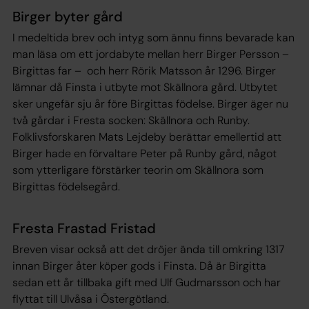
Birger byter gård
I medeltida brev och intyg som ännu finns bevarade kan
man läsa om ett jordabyte mellan herr Birger Persson –
Birgittas far – och herr Rörik Matsson år 1296. Birger
lämnar då Finsta i utbyte mot Skällnora gård. Utbytet
sker ungefär sju år före Birgittas födelse. Birger äger nu
två gårdar i Fresta socken: Skällnora och Runby.
Folklivsforskaren Mats Lejdeby berättar emellertid att
Birger hade en förvaltare Peter på Runby gård, något
som ytterligare förstärker teorin om Skällnora som
Birgittas födelsegård.
Fresta Frastad Fristad
Breven visar också att det dröjer ända till omkring 1317
innan Birger åter köper gods i Finsta. Då är Birgitta
sedan ett år tillbaka gift med Ulf Gudmarsson och har
flyttat till Ulvåsa i Östergötland.