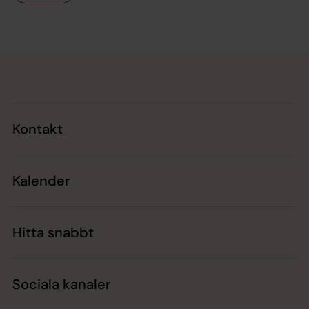
Tillbaka till toppen
Tillbaka till innehållet
Kontakt
Kalender
Hitta snabbt
Sociala kanaler