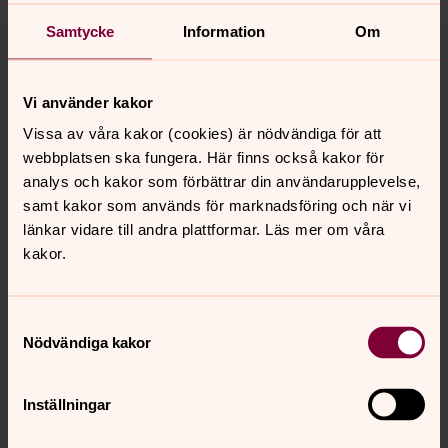
Samtycke
Information
Om
Vi använder kakor
Vissa av våra kakor (cookies) är nödvändiga för att
webbplatsen ska fungera. Här finns också kakor för
analys och kakor som förbättrar din användarupplevelse,
samt kakor som används för marknadsföring och när vi
Heliga Birgitta, åttabarnsmor och profet
länkar vidare till andra plattformar. Läs mer om våra
Birger Bergh
kakor.
Historisk Media 2002
Birgitta, Birgitta - en medeltidshistoria
Cecilia Sidenbladh, Tord Nygren.
Samtyckesval
Rabén och Sjögren Bokförlag 2003
Nödvändiga kakor
Birgitta av Vadstena, pilgrim och profet
Per Beskow, Anette Landen.
Inställningar
Natur och Kultur 2003