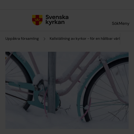
Till innehållet
Till undermeny
Sök
Meny
Uppåkra församling
Kallställning av kyrkor - för en hållbar värld!