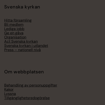
Svenska kyrkan
Hitta församling
Bli medlem
Lediga jobb
Ge en gåva
Organisation
Act Svenska kyrkan
Svenska kyrkan i utlandet
Press – nationell nivå
Om webbplatsen
Behandling av personuppgifter
Kakor
Lyssna
Tillgänglighetsredogörelse