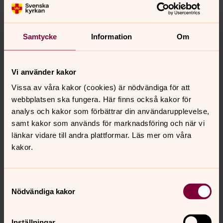
och därför kommer vi också framgent att inbjuda till
detta.
Övriga kyrkor?
Samtycke
Information
Om
Uppåkra kyrka och Görslövs kyrka kommer att vara
öppna för att fira gudstjänst året om.
Vi använder kakor
Vi hoppas på din förståelse och har du frågor är du
Vissa av våra kakor (cookies) är nödvändiga för att
självklart välkommen att kontakta kyrkoherde Tanja
webbplatsen ska fungera. Här finns också kakor för
Kamensky.
analys och kakor som förbättrar din användarupplevelse,
samt kakor som används för marknadsföring och när vi
länkar vidare till andra plattformar. Läs mer om våra
kakor.
Samtyckesval
Nödvändiga kakor
Inställningar