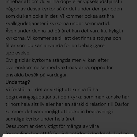
innebär att om du vill ha dop- eller vigselgudstjänst i
någon av dessa kyrkor så är det under den perioden
som du kan boka in det. Vi kommer också att fira
kvällsgudstjänster i kyrkorna under sommartid.
Även under denna tid på året kan det vara lite kyligt i
kyrkorna. Vi kommer se till att det finns sittdyna och
filtar som du kan använda för en behagligare
upplevelse.
Övrig tid är kyrkorna stängda men vi kan, efter
överenskommelse med vaktmästarna, öppna för
enskilda besök på vardagar.
Undantag?
Vi förstår att det är viktigt att kunna få ha
begravningsgudstjänst i den kyrka som man kanske har
tillhört hela sitt liv eller har en särskild relation till. Därför
kommer det vara möjligt att boka in begravning i
samtliga kyrkor under hela året.
Dessutom är det viktigt för många av våra
församlingsbor att få fira julhögtiden i den lokala kyrkan