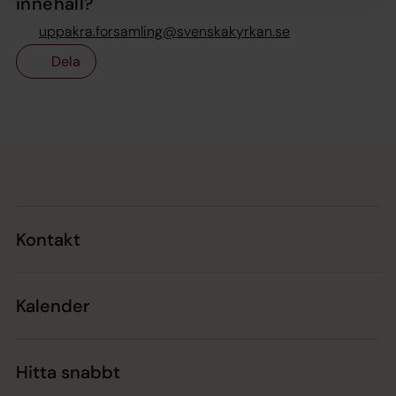
innehåll?
uppakra.forsamling@svenskakyrkan.se
Dela
Tillbaka till toppen
Tillbaka till innehållet
Kontakt
Kalender
Hitta snabbt