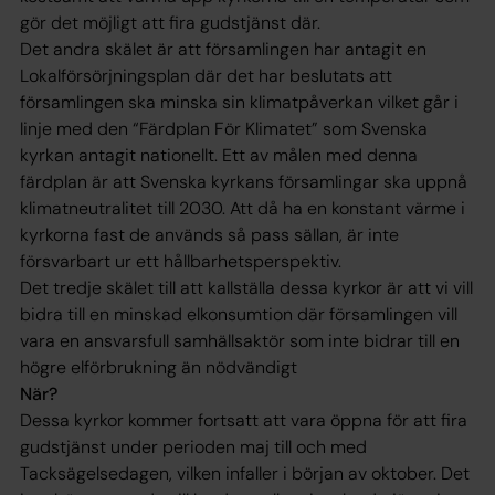
gör det möjligt att fira gudstjänst där.
Det andra skälet är att församlingen har antagit en
Lokalförsörjningsplan där det har beslutats att
församlingen ska minska sin klimatpåverkan vilket går i
linje med den “Färdplan För Klimatet” som Svenska
kyrkan antagit nationellt. Ett av målen med denna
färdplan är att Svenska kyrkans församlingar ska uppnå
klimatneutralitet till 2030. Att då ha en konstant värme i
kyrkorna fast de används så pass sällan, är inte
försvarbart ur ett hållbarhetsperspektiv.
Det tredje skälet till att kallställa dessa kyrkor är att vi vill
bidra till en minskad elkonsumtion där församlingen vill
vara en ansvarsfull samhällsaktör som inte bidrar till en
högre elförbrukning än nödvändigt
När?
Dessa kyrkor kommer fortsatt att vara öppna för att fira
gudstjänst under perioden maj till och med
Tacksägelsedagen, vilken infaller i början av oktober. Det