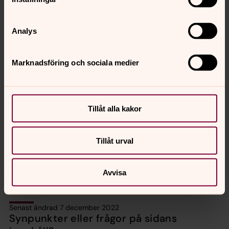
Analys
Marknadsföring och sociala medier
Tanja Kamensky
Kyrkoherde, Uppåkra församling
Tillåt alla kakor
Mobil:
070-561 73 13
tanja.kamensky@svenskakyrkan.se
E-post:
Tillåt urval
Avvisa
Senast ändrad 7 december 2022
Synpunkter eller frågor på sidans