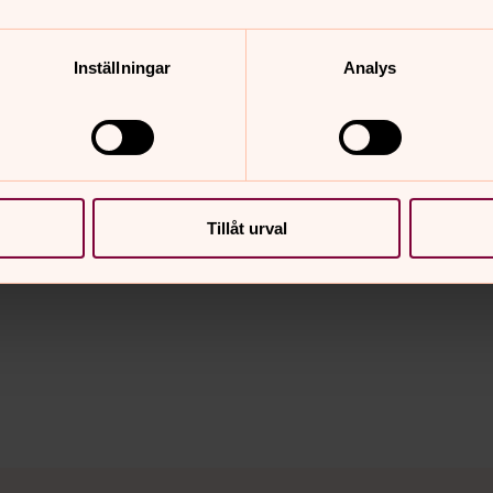
h ge valfritt belopp.
Inställningar
Analys
ningen?
Tillåt urval