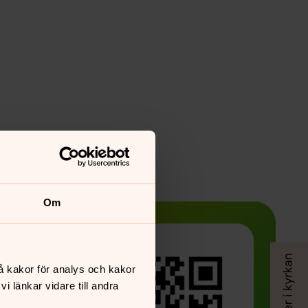
Om
å kakor för analys och kakor
 länkar vidare till andra