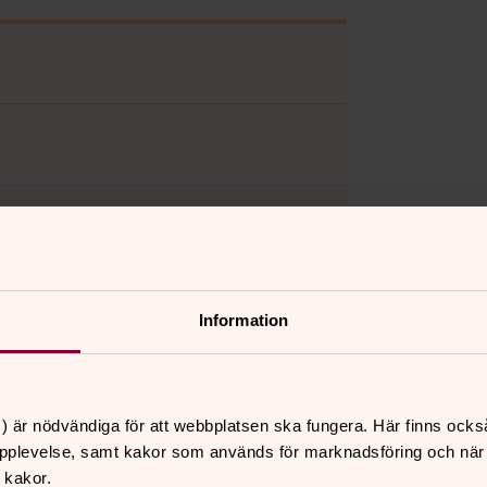
Information
å i skola.
 kontakter med församlingarna vet vi att
) är nödvändiga för att webbplatsen ska fungera. Här finns ocks
iskor får mat på bordet, kan gå i skola
pplevelse, samt kakor som används för marknadsföring och när vi
projekten tryggas försörjningen också
 kakor.