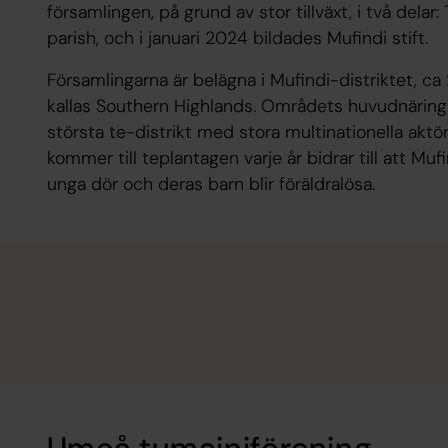
församlingen, på grund av stor tillväxt, i två dela
parish, och i januari 2024 bildades Mufindi stift.
Församlingarna är belägna i Mufindi-distriktet, c
kallas Southern Highlands. Områdets huvudnäring ä
största te-distrikt med stora multinationella akt
kommer till teplantagen varje år bidrar till att Muf
unga dör och deras barn blir föräldralösa.