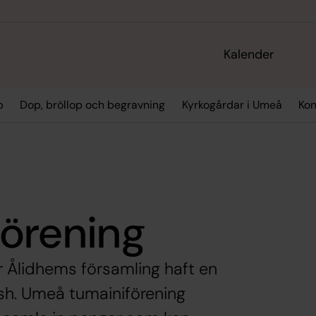
Kalender
p
Dop, bröllop och begravning
Kyrkogårdar i Umeå
Kon
örening
r Ålidhems församling haft en
ish. Umeå tumainiförening