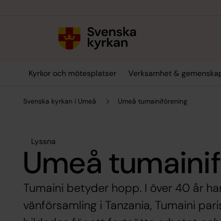
Till innehållet
Till undermeny
Kyrkor och mötesplatser
Verksamhet & gemenska
Svenska kyrkan i Umeå
Umeå tumainiförening
Lyssna
Umeå tumainif
Tumaini betyder hopp. I över 40 år ha
vänförsamling i Tanzania, Tumaini par