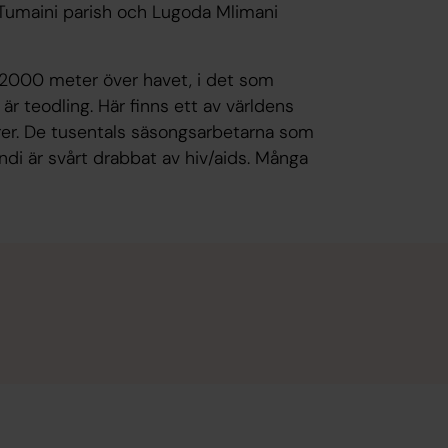
r: Tumaini parish och Lugoda Mlimani
a 2000 meter över havet, i det som
r teodling. Här finns ett av världens
örer. De tusentals säsongsarbetarna som
indi är svårt drabbat av hiv/aids. Många