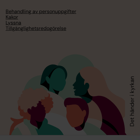
Behandling av personuppgifter
Kakor
Lyssna
Tillgänglighetsredogörelse