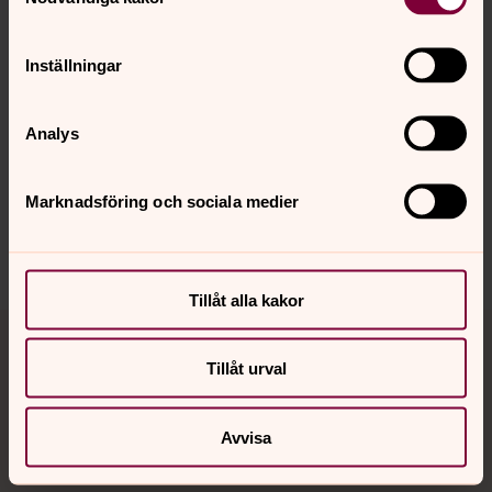
Inställningar
Senast ändrad 16 december 2024
Synpunkter eller frågor på sidans
innehåll?
Analys
umea.kyrkogardsexp@svenskakyrkan.se
Marknadsföring och sociala medier
Dela
Tillåt alla kakor
Tillbaka till toppen
Tillbaka till innehållet
Tillåt urval
Kontakt
Avvisa