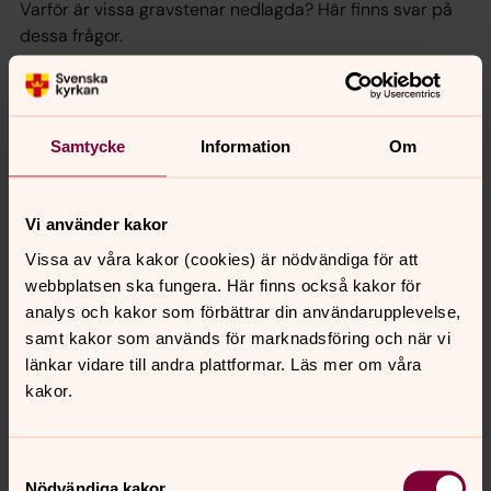
Varför är vissa gravstenar nedlagda? Här finns svar på
dessa frågor.
Våra kyrkogårdar
Här finns vägbeskrivning och fakta om kyrkogårdarna i
Samtycke
Information
Om
Umeå och Tavelsjö: Norra kyrkogården på Sandbacka,
Västra kyrkogården Väst på stan, Backens kyrkogård,
Röbäcks kyrkogård, Tavelsjö gamla samt Tavelsjö nya
Vi använder kakor
kyrkogård.
Vissa av våra kakor (cookies) är nödvändiga för att
webbplatsen ska fungera. Här finns också kakor för
Frågor om gravskötsel och
analys och kakor som förbättrar din användarupplevelse,
betalning
samt kakor som används för marknadsföring och när vi
länkar vidare till andra plattformar. Läs mer om våra
Vilken skötsel kan jag beställa? Måste jag beställa
kakor.
skötsel? När planteras sommarblommor? Vilka
betalningsalternativ finns? Här hittar du vanliga frågor
och svar om gravskötsel på kyrkogårdarna i Umeå och
Samtyckesval
Tavelsjö.
Nödvändiga kakor