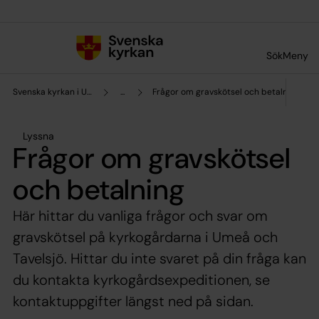
Till innehållet
Till undermeny
Sök
Meny
Svenska kyrkan i Umeå
...
Frågor om gravskötsel och betalning
Lyssna
Frågor om gravskötsel
och betalning
Här hittar du vanliga frågor och svar om
gravskötsel på kyrkogårdarna i Umeå och
Tavelsjö. Hittar du inte svaret på din fråga kan
du kontakta kyrkogårdsexpeditionen, se
kontaktuppgifter längst ned på sidan.