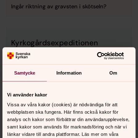
Ingår riktning av gravsten i skötseln?
Kyrkogårdsexpeditionen
Öppettider
10-12 och 13-14.30 (helgfria vardagar)
Telefon
090-200 25 20
E-post
umea.kyrkogardsexp@svenskakyrkan.se
Samtycke
Information
Om
Postadress
Kyrkogårdsexpeditionen, Box 3184, 903
04 Umeå
Vi använder kakor
Besöksadress
Sandbackavägen 55
Vissa av våra kakor (cookies) är nödvändiga för att
webbplatsen ska fungera. Här finns också kakor för
analys och kakor som förbättrar din användarupplevelse,
Prislista för gravskötsel i Umeå
samt kakor som används för marknadsföring och när vi
pastorat
länkar vidare till andra plattformar. Läs mer om våra