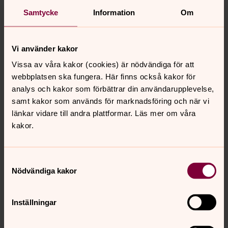
odlare och anställda i länder med utbredd fattigdom kan
Samtycke
Information
Om
förbättra sina arbets- och levnadsvillkor. Läs mer på
www.fairtrade.se
Vi använder kakor
Vissa av våra kakor (cookies) är nödvändiga för att
webbplatsen ska fungera. Här finns också kakor för
Rättvisebutiken finns på
analys och kakor som förbättrar din användarupplevelse,
Facebook
samt kakor som används för marknadsföring och när vi
Följ oss gärna där!
länkar vidare till andra plattformar. Läs mer om våra
kakor.
Samtyckesval
Nödvändiga kakor
Synpunkter eller frågor på sidans
innehåll?
Inställningar
umea.pastorat@svenskakyrkan.se