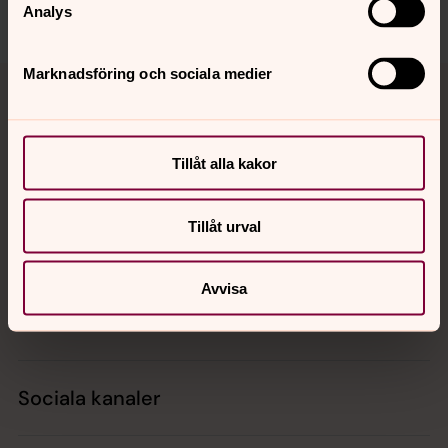
Dela
Analys
Tillbaka till toppen
Tillbaka till innehållet
Marknadsföring och sociala medier
Tillåt alla kakor
Kontakt
Tillåt urval
Kalender
Avvisa
Hitta snabbt
Sociala kanaler