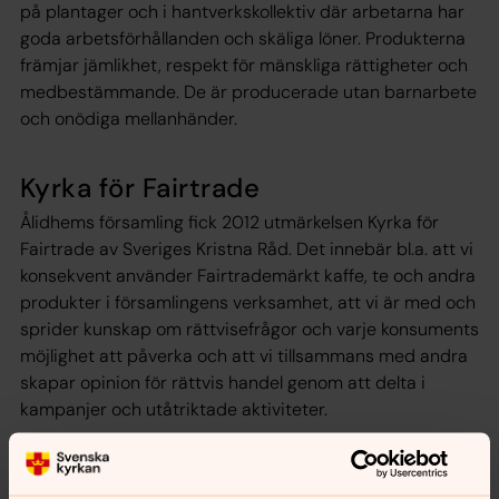
på plantager och i hantverkskollektiv där arbetarna har
goda arbetsförhållanden och skäliga löner. Produkterna
främjar jämlikhet, respekt för mänskliga rättigheter och
medbestämmande. De är producerade utan barnarbete
och onödiga mellanhänder.
Kyrka för Fairtrade
Ålidhems församling fick 2012 utmärkelsen Kyrka för
Fairtrade av Sveriges Kristna Råd. Det innebär bl.a. att vi
konsekvent använder Fairtrademärkt kaffe, te och andra
produkter i församlingens verksamhet, att vi är med och
sprider kunskap om rättvisefrågor och varje konsuments
möjlighet att påverka och att vi tillsammans med andra
skapar opinion för rättvis handel genom att delta i
kampanjer och utåtriktade aktiviteter.
Varje gång du väljer Fairtrade-märkt bidrar du till att