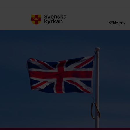
Till innehållet
Till undermeny
Sök
Meny