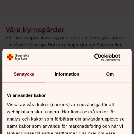
Våra kyrkogårdar
Här finns vägbeskrivning och fakta om kyrkogårdarna i
Umeå och Tavelsjö: Norra kyrkogården på Sandbacka,
Västra kyrkogården Väst på stan, Backens kyrkogård,
Röbäcks kyrkogård, Tavelsjö gamla samt Tavelsjö nya
kyrkogård.
Samtycke
Information
Om
Platser för begravningsceremonier
Alla som är folkbokförda i Sverige har rätt till en
Vi använder kakor
kostnadsfri lokal för begravningsceremoni när de avlidit.
Vissa av våra kakor (cookies) är nödvändiga för att
Här kan du läsa mer om de lokaler och platser som
webbplatsen ska fungera. Här finns också kakor för
kyrkogårdsförvaltningen i Umeå erbjuder.
analys och kakor som förbättrar din användarupplevelse,
samt kakor som används för marknadsföring och när vi
Lagar och riktlinjer
länkar vidare till andra plattformar. Läs mer om våra