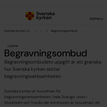
Till innehållet
Till undermeny
Sök
Meny
Svenska kyrkan i Umeå
...
Begravningsombud
Lyssna
Begravningsombud
Begravningsombudets uppgift är att granska
hur Svenska kyrkan sköter
begravningsverksamheten.
Svenska kyrkan är huvudman för
begravningsverksamheten i hela Sverige, utom i
Stockholm och Tranås där kommunen är huvudman. Att