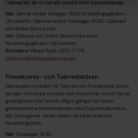
I denna kör lär vi oss allt utantill inför framträdande.
När:
Jämna veckor tisdagar 19:00 församlingsgården i
Ulricehamn. Ojämna veckor torsdagar 19:00 i Gällstad
och Södra Säms kyrka
Var:
Gällstad och Södra Säms kyrka samt
församlingsgården i Ulricehamn
Körledare:
Mikael Ryde, 0321-17 178
mikael.ryde@svenskakyrkan.se
Finnekumla- och Tvärredskören
Gemensam kyrkokör för Tvärred och Finnekumla. Kören
sjunger främst på svenska och medverkar vid ett flertal
gudstjänster per termin. Några gånger har kören
gemensamma framträdanden med Equmeniakyrkans
kör. Övningarna växlar mellan de båda orternas
församlingshem.
När:
Torsdagar 18:30