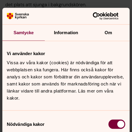
det plats att sjunga i bakgrundskören.
Se mer här
I denna kör lär vi oss allt utantill inför framträdande.
Samtycke
Information
Om
När:
Jämna
veckor tisdagar 19:00 församlingsgården i
Ulricehamn.
Ojämna
veckor torsdagar 19:00 i Gällstad
och Södra Säms kyrka
Vi använder kakor
Var: Gällstad och Södra Säms kyrka samt
Vissa av våra kakor (cookies) är nödvändiga för att
församlingsgården i Ulricehamn
webbplatsen ska fungera. Här finns också kakor för
Körledare: Mikael Ryde, 0321-17 178
analys och kakor som förbättrar din användarupplevelse,
mikael.ryde@svenskakyrkan.se
samt kakor som används för marknadsföring och när vi
länkar vidare till andra plattformar. Läs mer om våra
kakor.
Samtyckesval
Nödvändiga kakor