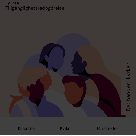
Lyssna
Tillgänglighetsredogörelse
Kalender
Kyrkor
Bibeltexter