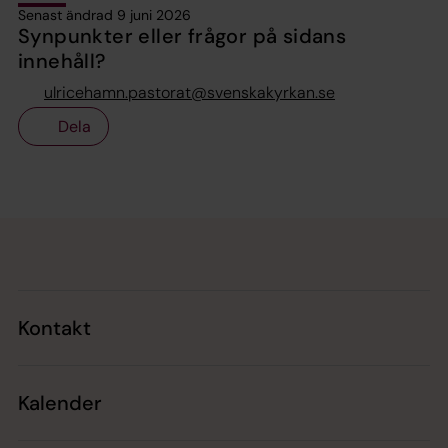
Senast ändrad 9 juni 2026
Synpunkter eller frågor på sidans
innehåll?
ulricehamn.pastorat@svenskakyrkan.se
Dela
Tillbaka till toppen
Tillbaka till innehållet
Kontakt
Kalender