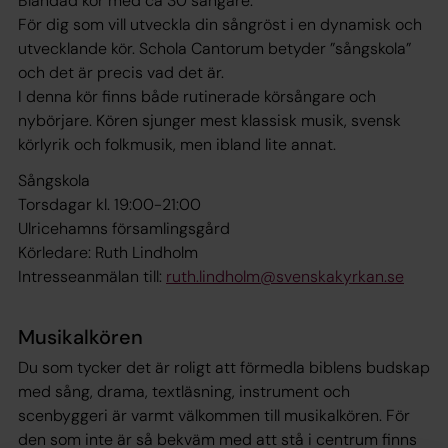
Blandad kör med ca 30 sångare.
För dig som vill utveckla din sångröst i en dynamisk och
utvecklande kör. Schola Cantorum betyder ”sångskola”
och det är precis vad det är.
I denna kör finns både rutinerade körsångare och
nybörjare. Kören sjunger mest klassisk musik, svensk
körlyrik och folkmusik, men ibland lite annat.
Sångskola
Torsdagar kl. 19:00-21:00
Ulricehamns församlingsgård
Körledare: Ruth Lindholm
Intresseanmälan till:
ruth.lindholm@svenskakyrkan.se
Musikalkören
Du som tycker det är roligt att förmedla biblens budskap
med sång, drama, textläsning, instrument och
scenbyggeri är varmt välkommen till musikalkören. För
den som inte är så bekväm med att stå i centrum finns