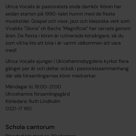
Ulrica Vocalis är pastoratets enda damkör. Kören har
sedan starten på 1990-talet hunnit med de flesta
musikstilar. Gospel och visor, jazz och klassiska verk som
Vivaldis "Gloria" oh Bachs "Magnificat" har varvats genom
åren. De flesta i kören är rutinerade körsångare, så du
som vill ha lite att bita i är varmt välkommen att vara
med!
Ulrica Vocalis sjunger i Ulricehamnsbygdens kyrkor flera
gånger per år och deltar också i pastoratssammanhang
där alla församlingarnas körer medverkar.
Måndagar kl. 18:00-21:00
Ulricehamns församlingsgård
Körledare: Ruth Lindholm
0321-17 160
Schola cantorum