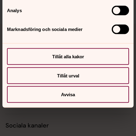
Analys
Tillbaka till toppen
Tillbaka till innehållet
Marknadsföring och sociala medier
Kontakt
Tillåt alla kakor
Tillåt urval
Kalender
Avvisa
Hitta snabbt
Sociala kanaler