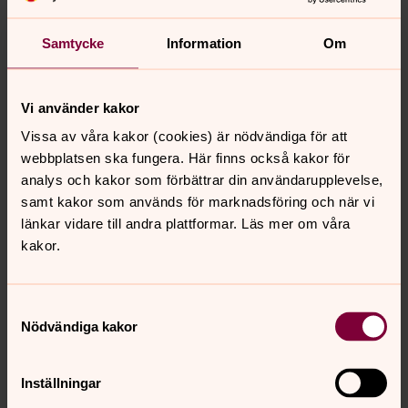
Församlingspedagog, Svenska kyrkan i Ulricehamn
Samtycke
Information
Om
Direkt:
0321-17 133
SMS:
070-3583770
christer.andersson4@svenskakyrkan.se
E-post:
Vi använder kakor
Mer om Christer Andersson
Vissa av våra kakor (cookies) är nödvändiga för att
Arbetsområde Ulricehamn och Timmele.
webbplatsen ska fungera. Här finns också kakor för
Platsansvarig Timmele.
analys och kakor som förbättrar din användarupplevelse,
samt kakor som används för marknadsföring och när vi
länkar vidare till andra plattformar. Läs mer om våra
kakor.
Senast ändrad 11 maj 2026
Samtyckesval
Synpunkter eller frågor på sidans
Nödvändiga kakor
innehåll?
ulricehamn.pastorat@svenskakyrkan.se
Inställningar
Dela