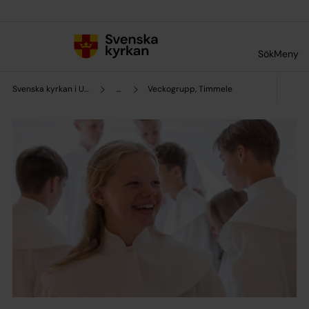
Till innehållet
Till undermeny
Sök
Meny
Svenska kyrkan i Ulricehamn
...
Veckogrupp, Timmele