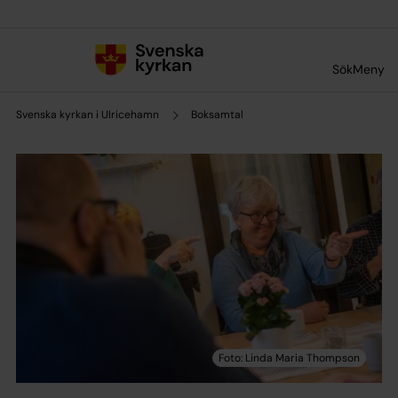
Till innehållet
Till undermeny
Sök
Meny
Svenska kyrkan i Ulricehamn
Boksamtal