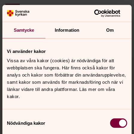
Senast ändrad 9 juni 2026
Synpunkter eller frågor på sidans
innehåll?
Samtycke
Information
Om
ulricehamn.pastorat@svenskakyrkan.se
Dela
Vi använder kakor
Tillbaka till toppen
Tillbaka till innehållet
Vissa av våra kakor (cookies) är nödvändiga för att
webbplatsen ska fungera. Här finns också kakor för
analys och kakor som förbättrar din användarupplevelse,
samt kakor som används för marknadsföring och när vi
Kontakt
länkar vidare till andra plattformar. Läs mer om våra
kakor.
Kalender
Samtyckesval
Nödvändiga kakor