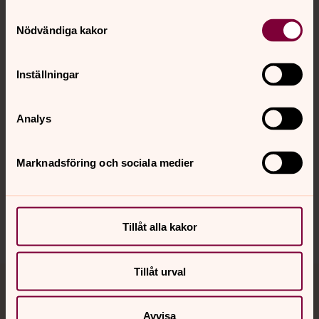
Samtyckesval
Kontakt
Nödvändiga kakor
Inställningar
Kalender
Analys
Hitta snabbt
Marknadsföring och sociala medier
Sociala kanaler
Tillåt alla kakor
Tillåt urval
Jourhavande präst
Avvisa