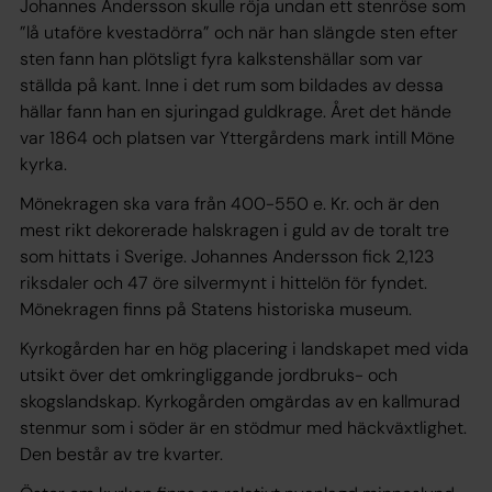
Johannes Andersson skulle röja undan ett stenröse som
”
lå utaföre kvestadörra
” och när han slängde sten efter
sten fann han plötsligt fyra kalkstenshällar som var
ställda på kant. Inne i det rum som bildades av dessa
hällar fann han en sjuringad guldkrage. Året det hände
var 1864 och platsen var Yttergårdens mark intill Möne
kyrka.
Mönekragen ska vara från 400-550 e. Kr. och är den
mest rikt dekorerade halskragen i guld av de toralt tre
som hittats i Sverige. Johannes Andersson fick 2,123
riksdaler och 47 öre silvermynt i hittelön för fyndet.
Mönekragen finns på Statens historiska museum.
Kyrkogården har en hög placering i landskapet med vida
utsikt över det omkringliggande jordbruks- och
skogslandskap. Kyrkogården omgärdas av en kallmurad
stenmur som i söder är en stödmur med häckväxtlighet.
Den består av tre kvarter.