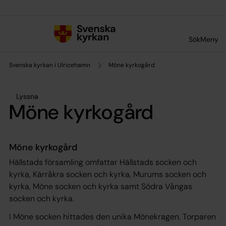
Till innehållet
Till undermeny
Sök
Meny
Svenska kyrkan i Ulricehamn
Möne kyrkogård
Lyssna
Möne kyrkogård
Möne kyrkogård
Hällstads församling omfattar Hällstads socken och
kyrka, Kärråkra socken och kyrka, Murums socken och
kyrka, Möne socken och kyrka samt Södra Vångas
socken och kyrka.
I Möne socken hittades den unika Mönekragen. Torparen