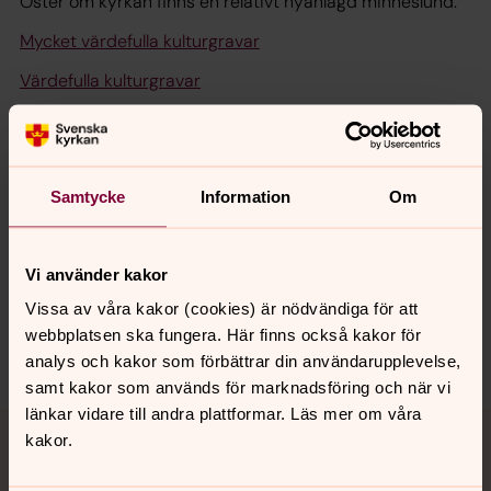
Öster om kyrkan finns en relativt nyanlagd minneslund.
Mycket värdefulla kulturgravar
Värdefulla kulturgravar
Kulturhistorisk vård- och underhållsplan
Samtycke
Information
Om
Senast ändrad 20 september 2023
Synpunkter eller frågor på sidans
innehåll?
Vi använder kakor
Vissa av våra kakor (cookies) är nödvändiga för att
ulricehamn.pastorat@svenskakyrkan.se
webbplatsen ska fungera. Här finns också kakor för
Dela
analys och kakor som förbättrar din användarupplevelse,
samt kakor som används för marknadsföring och när vi
länkar vidare till andra plattformar. Läs mer om våra
Tillbaka till toppen
Tillbaka till innehållet
kakor.