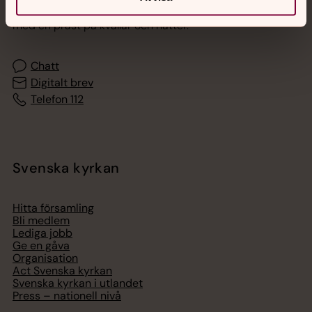
Akut samtals- och krisstöd. Prata eller chatta anonymt
med en präst på kvällar och nätter.
Chatt
Digitalt brev
Telefon 112
Svenska kyrkan
Hitta församling
Bli medlem
Lediga jobb
Ge en gåva
Organisation
Act Svenska kyrkan
Svenska kyrkan i utlandet
Press – nationell nivå