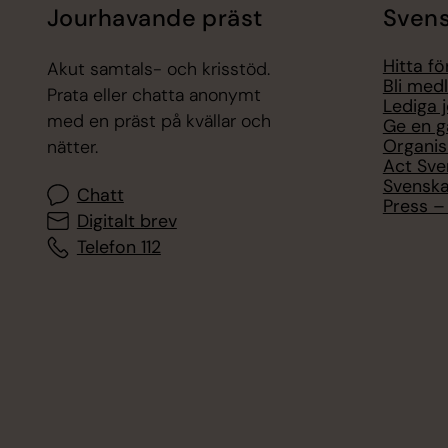
Jourhavande präst
Svens
Hitta f
Akut samtals- och krisstöd.
Bli med
Prata eller chatta anonymt
Lediga 
med en präst på kvällar och
Ge en g
Organis
nätter.
Act Sve
Svenska
Chatt
Press – 
Digitalt brev
Telefon 112