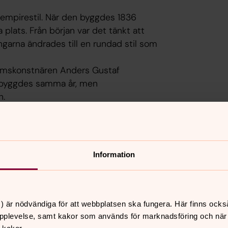
 empirestil. När den byggdes 1836
lats. Från början var det tänkt att
ingarna ändrades till en rundad stil som
dhemskonstnären Anders Gustaf
n byggdes samma år, men
n.
 utförts på 1930- och 50-talen.
apenhuset. Den flyttades in 1997 efter
på väg att vittra sönder.
Information
) är nödvändiga för att webbplatsen ska fungera. Här finns ocks
pplevelse, samt kakor som används för marknadsföring och när vi