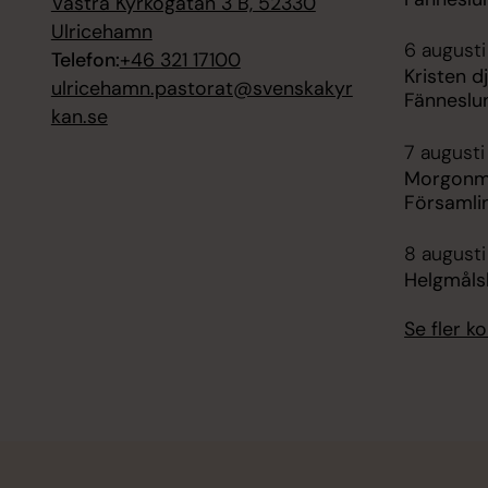
Västra Kyrkogatan 3 B, 52330
Ulricehamn
6 augusti
Telefon:
+46 321 17100
Kristen d
ulricehamn.pastorat@svenskakyr
Fänneslu
kan.se
7 augusti
Morgonm
Församli
8 augusti
Helgmåls
Se fler 