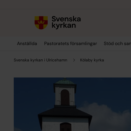
Till innehållet
Till undermeny
Anställda
Pastoratets församlingar
Stöd och sa
Svenska kyrkan i Ulricehamn
Kölaby kyrka