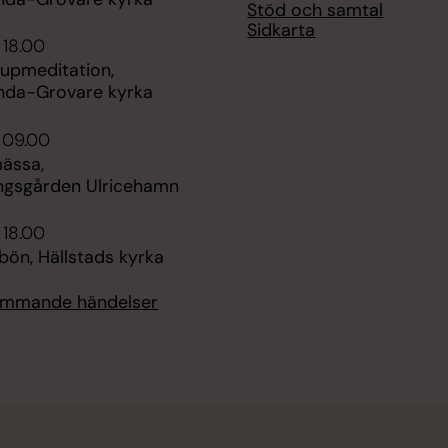
Stöd och samtal
Sidkarta
 18.00
jupmeditation,
nda-Grovare kyrka
 09.00
ässa,
ngsgården Ulricehamn
 18.00
bön, Hällstads kyrka
kommande händelser