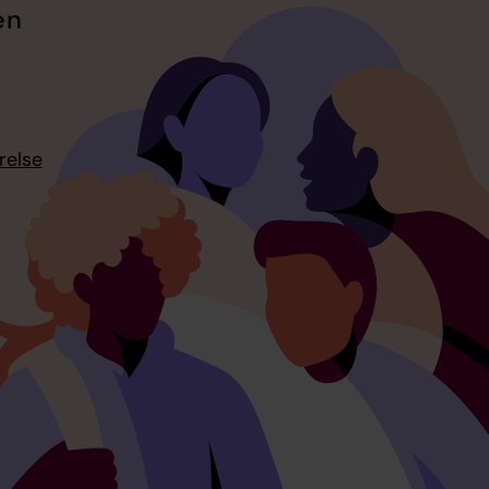
en
relse