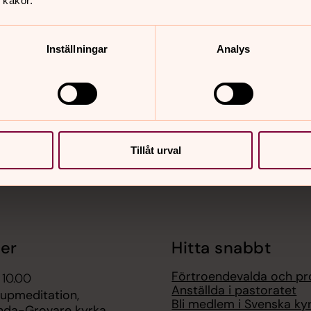
 kakor.
Inställningar
Analys
nnehåll?
Tillåt urval
er
Hitta snabbt
Förtroendevalda och pr
 10.00
Anställda i pastoratet
jupmeditation,
Bli medlem i Svenska ky
nda-Grovare kyrka