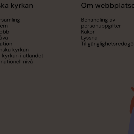
ka kyrkan
Om webbplats
örsamling
Behandling av
lem
personuppgifter
jobb
Kakor
åva
Lyssna
ation
Tillgänglighetsredogö
nska kyrkan
 kyrkan i utlandet
nationell nivå