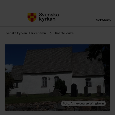
Till innehållet
Till undermeny
Sök
Meny
Svenska kyrkan i Ulricehamn
Knätte kyrka