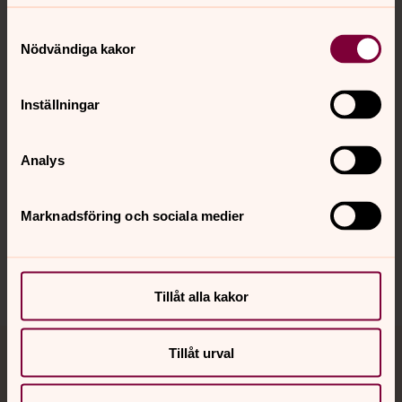
Kontakt
Samtyckesval
Nödvändiga kakor
Kalender
Inställningar
Hitta snabbt
Analys
Marknadsföring och sociala medier
Sociala kanaler
Tillåt alla kakor
Tillåt urval
Jourhavande präst