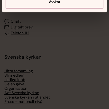
Akut samtals- och krisstöd. Prata eller chatta anonymt
Avvisa
med en präst på kvällar och nätter.
Chatt
Digitalt brev
Telefon 112
Svenska kyrkan
Hitta församling
Bli medlem
Lediga jobb
Ge en gåva
Organisation
Act Svenska kyrkan
Svenska kyrkan i utlandet
Press – nationell nivå