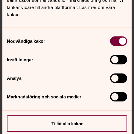
Dela
länkar vidare till andra plattformar. Läs mer om våra
kakor.
Samtyckesval
Tillbaka till toppen
Tillbaka till innehållet
Nödvändiga kakor
Inställningar
Kontakt
Analys
Kalender
Marknadsföring och sociala medier
Hitta snabbt
Tillåt alla kakor