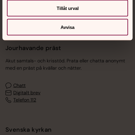
Sociala kanaler
Tillåt urval
Avvisa
Jourhavande präst
Akut samtals- och krisstöd. Prata eller chatta anonymt
med en präst på kvällar och nätter.
Chatt
Digitalt brev
Telefon 112
Svenska kyrkan