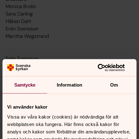
Monica Brolin
Sara Carling
Håkan Dahl
Erén Svensson
Maritha Wegstrand
Erén Svensson
Samtycke
Information
Om
Vi använder kakor
Senast ändrad 9 december 2025
Synpunkter eller frågor på sidans
Vissa av våra kakor (cookies) är nödvändiga för att
webbplatsen ska fungera. Här finns också kakor för
innehåll?
analys och kakor som förbättrar din användarupplevelse,
ulricehamn.pastorat@svenskakyrkan.se
samt kakor som används för marknadsföring och när vi