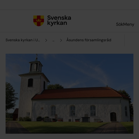
Till innehållet
Till undermeny
Sök
Meny
Svenska kyrkan i Ulricehamn
...
Åsundens församlingsråd