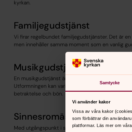
kyrkan.
Familjegudstjänst
Vi firar regelbundet familjegudstjänster. Det är e
men innehåller samma moment som en vanlig gud
Musikgudstjänst
En musikgudstjänst är en gudstjänst där musiken
Samtycke
Utformningen kan variera men i regel ingår också 
betraktelse och bön.
Vi använder kakor
Vissa av våra kakor (cookies
Sinnesromässa - Ulriceham
som förbättrar din användaru
plattformar. Läs mer om våra
Med utgångspunkt i sinnesrobönen firas denna mä