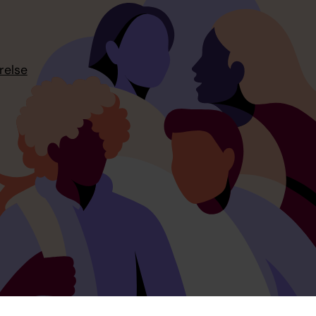
relse