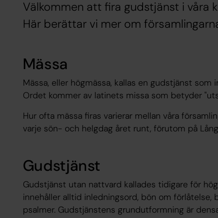
Välkommen att fira gudstjänst i våra 
Här berättar vi mer om församlingarna
Mässa
Mässa, eller högmässa, kallas en gudstjänst som i
Ordet kommer av latinets
missa
som betyder "uts
Hur ofta mässa firas varierar mellan våra församli
varje sön- och helgdag året runt, förutom på Lån
Gudstjänst
Gudstjänst utan nattvard kallades tidigare för h
innehåller alltid inledningsord, bön om förlåtelse, 
psalmer. Gudstjänstens grundutformning är densa