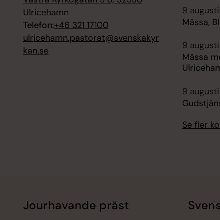
9 augusti
Ulricehamn
Mässa, B
Telefon:
+46 321 17100
ulricehamn.pastorat@svenskakyr
9 augusti
kan.se
Mässa me
Ulriceha
9 augusti
Gudstjän
Se fler 
Jourhavande präst
Svens