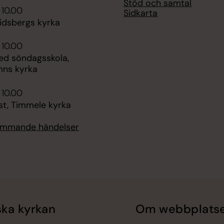
Stöd och samtal
 10.00
Sidkarta
lidsbergs kyrka
 10.00
d söndagsskola,
mns kyrka
 10.00
st, Timmele kyrka
kommande händelser
ka kyrkan
Om webbplats