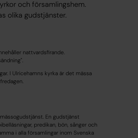
kyrkor och församlingshem.
s olika gudstjänster.
nnehåller nattvardsfirande.
ändning".
ngar. I Ulricehamns kyrka är det mässa
gfredagen.
ögmässogudstjänst. En gudstjänst
bibelläsningar, predikan, bön, sånger och
mma i alla församlingar inom Svenska