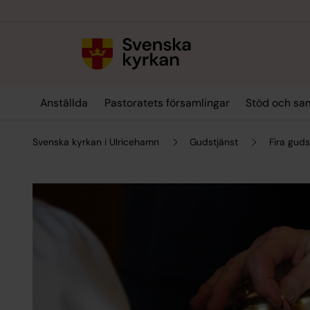
Till innehållet
Till undermeny
Anställda
Pastoratets församlingar
Stöd och sa
Svenska kyrkan i Ulricehamn
Gudstjänst
Fira guds