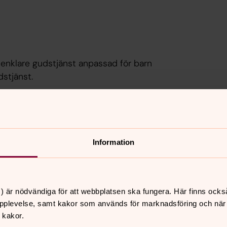
n enklare gudstjänst anpassad för barn
stjänst.
 är det bärande elementet.
Information
någon bibelläsning, en kortare
) är nödvändiga för att webbplatsen ska fungera. Här finns ocks
ns kyrka
pplevelse, samt kakor som används för marknadsföring och när vi
 kakor.
ssa två fredagar i månaden i