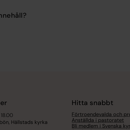
nnehåll?
er
Hitta snabbt
Förtroendevalda och pr
 18.00
Anställda i pastoratet
bön, Hällstads kyrka
Bli medlem i Svenska ky