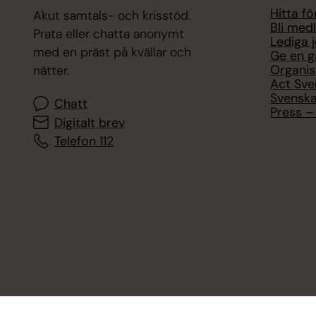
Hitta f
Akut samtals- och krisstöd.
Bli med
Prata eller chatta anonymt
Lediga 
med en präst på kvällar och
Ge en g
Organis
nätter.
Act Sve
Svenska
Chatt
Press – 
Digitalt brev
Telefon 112