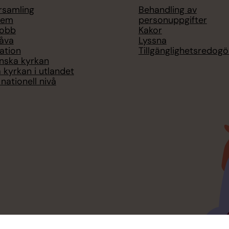
örsamling
Behandling av
lem
personuppgifter
jobb
Kakor
åva
Lyssna
ation
Tillgänglighetsredogö
nska kyrkan
 kyrkan i utlandet
nationell nivå