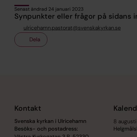
Senast ändrad 24 januari 2023
Synpunkter eller frågor på sidans i
ulricehamn.pastorat@svenskakyrkan.se
Dela
Tillbaka till toppen
Tillbaka till innehållet
Kontakt
Kalend
Svenska kyrkan i Ulricehamn
8 augusti
Besöks- och postadress:
Helgmåls
Västra Kyrkogatan 3 B, 52330