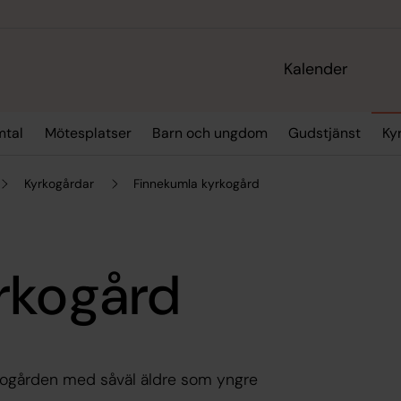
Kalender
mtal
Mötesplatser
Barn och ungdom
Gudstjänst
Ky
Kyrkogårdar
Finnekumla kyrkogård
rkogård
yrkogården med såväl äldre som yngre