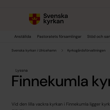
Till innehållet
Till undermeny
Anställda
Pastoratets församlingar
Stöd och sa
Svenska kyrkan i Ulricehamn
Kyrkogårdsförvaltningen
Lyssna
Finnekumla ky
Vid den lilla vackra kyrkan i Finnekumla ligger k