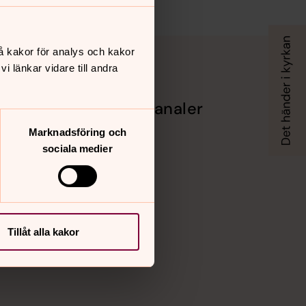
å kakor för analys och kakor
 länkar vidare till andra
Sociala kanaler
Marknadsföring och
otokoll
Facebook
Instagram
sociala medier
rkan!
Vimeo
Tillåt alla kakor