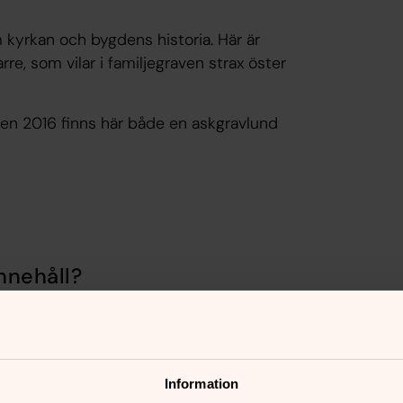
 kyrkan och bygdens historia. Här är
re, som vilar i familjegraven strax öster
ren 2016 finns här både en askgravlund
nnehåll?
Information