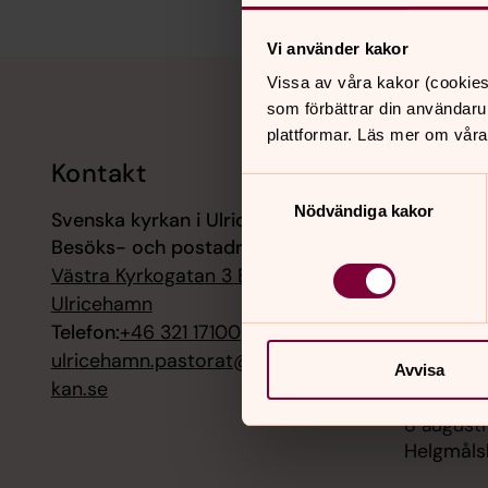
Vi använder kakor
Tillbaka till toppen
Tillbaka till innehållet
Vissa av våra kakor (cookies
som förbättrar din användaru
plattformar. Läs mer om våra
Kontakt
Kalend
Samtyckesval
Nödvändiga kakor
Svenska kyrkan i Ulricehamn
6 augusti
Besöks- och postadress:
Kristen d
Fänneslu
Västra Kyrkogatan 3 B, 52330
Ulricehamn
7 augusti
Telefon:
+46 321 17100
Morgonm
ulricehamn.pastorat@svenskakyr
Församli
Avvisa
kan.se
8 augusti
Helgmåls