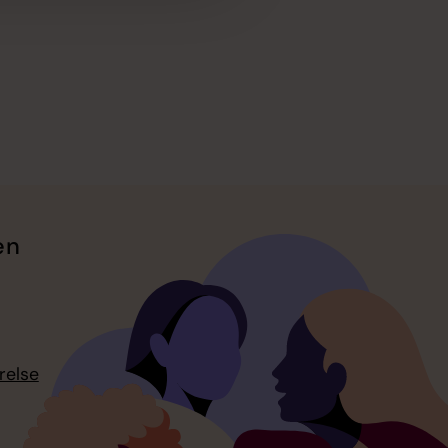
en
relse