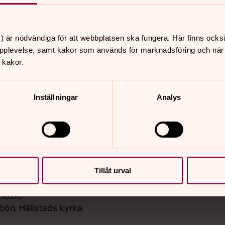
) är nödvändiga för att webbplatsen ska fungera. Här finns ocks
pplevelse, samt kakor som används för marknadsföring och när vi
 kakor.
er
Hitta snabbt
Inställningar
Analys
Förtroendevalda och pr
 18.00
Anställda i pastoratet
jupmeditation,
Bli medlem i Svenska ky
nda-Grovare kyrka
Stöd och samtal
Sidkarta
 09.00
ässa,
ngsgården Ulricehamn
Tillåt urval
 18.00
bön, Hällstads kyrka