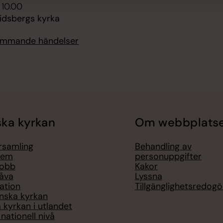
 10.00
lidsbergs kyrka
kommande händelser
ka kyrkan
Om webbplats
örsamling
Behandling av
lem
personuppgifter
jobb
Kakor
åva
Lyssna
ation
Tillgänglighetsredogö
nska kyrkan
 kyrkan i utlandet
nationell nivå