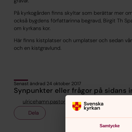
gravar.
På kyrkogården finns skyltar som berättar mer om
också bygdens författarinna begravd, Birgit Th Spar
om kyrkans kor.
Här finns kistplatser och urnplatser och sedan vå
och en kistgravlund.
Senast ändrad 24 oktober 2017
Synpunkter eller frågor på sidans i
ulricehamn.pastorat@svenskakyrkan.se
Dela
Samtycke