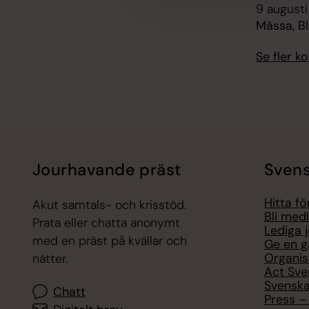
9 augusti
Mässa, B
Se fler 
Jourhavande präst
Svens
Hitta f
Akut samtals- och krisstöd.
Bli med
Prata eller chatta anonymt
Lediga 
med en präst på kvällar och
Ge en g
Organis
nätter.
Act Sve
Svenska
Chatt
Press – 