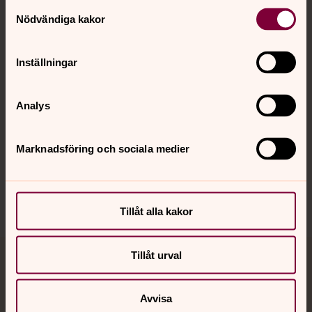
Kontakt
Samtyckesval
Nödvändiga kakor
Kalender
Inställningar
Hitta snabbt
Analys
Marknadsföring och sociala medier
Sociala kanaler
Tillåt alla kakor
Tillåt urval
Jourhavande präst
Avvisa
Akut samtals- och krisstöd. Prata eller chatta anonymt