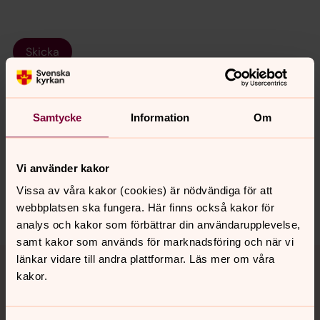
Skicka
Samtycke
Information
Om
Senast ändrad 16 november 2017
Synpunkter eller frågor på sidans
innehåll?
Vi använder kakor
ulricehamn.pastorat@svenskakyrkan.se
Vissa av våra kakor (cookies) är nödvändiga för att
Dela
webbplatsen ska fungera. Här finns också kakor för
analys och kakor som förbättrar din användarupplevelse,
samt kakor som används för marknadsföring och när vi
Tillbaka till toppen
Tillbaka till innehållet
länkar vidare till andra plattformar. Läs mer om våra
kakor.