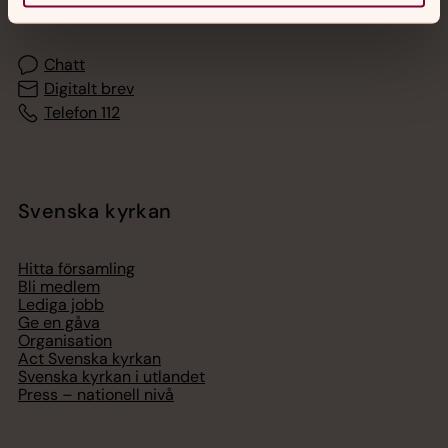
med en präst på kvällar och nätter.
Chatt
Digitalt brev
Telefon 112
Svenska kyrkan
Hitta församling
Bli medlem
Lediga jobb
Ge en gåva
Organisation
Act Svenska kyrkan
Svenska kyrkan i utlandet
Press – nationell nivå