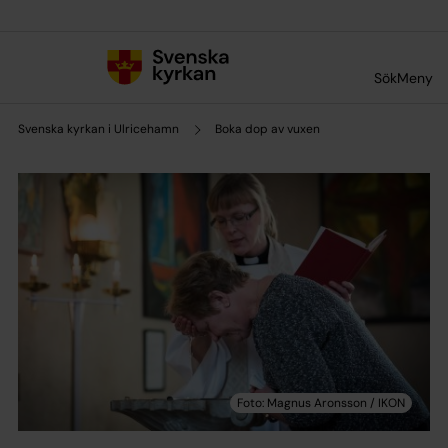
Till innehållet
Till undermeny
Sök
Meny
Svenska kyrkan i Ulricehamn
Boka dop av vuxen