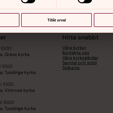
Tillåt urval
er
Hitta snabbt
Våra kyrkor
 10.00
Kontakta oss
, Gräve kyrka
Våra kyrkogårdar
Samtal och stöd
i 10.00
Sidkarta
, Tysslinge kyrka
i 10.00
, Vintrosa kyrka
i 10.00
, Tysslinge kyrka