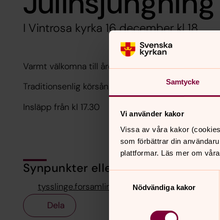
Julinsjungning
I Vintrosa kyrka 16 december kl 18.
Varmt välkomna till årets julinsjungning i Vintrosa 
Samtycke
Traditionsenlig körsång, instrumentalister och solis
Insläpp från kl 17.30
Vi använder kakor
Vissa av våra kakor (cookies
som förbättrar din användaru
plattformar. Läs mer om våra
Synpunkter eller frågor på sidans i
Samtyckesval
tysslinge.forsamling@svenskakyrkan.se
Nödvändiga kakor
Dela