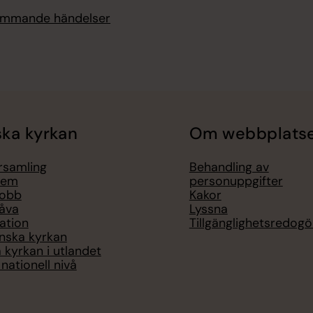
kommande händelser
ka kyrkan
Om webbplats
örsamling
Behandling av
lem
personuppgifter
jobb
Kakor
åva
Lyssna
ation
Tillgänglighetsredogö
nska kyrkan
 kyrkan i utlandet
nationell nivå