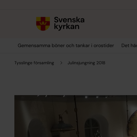
Till innehållet
Till undermeny
Gemensamma böner och tankar i orostider
Det hä
Tysslinge församling
Julinsjungning 2018