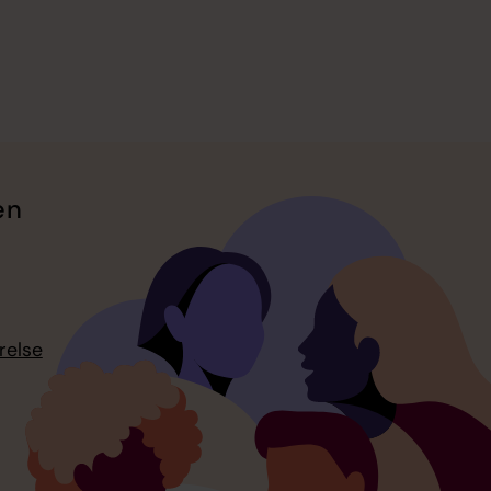
en
relse