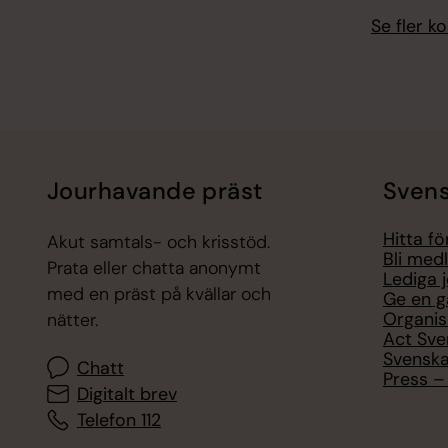
Se fler 
Jourhavande präst
Svens
Hitta f
Akut samtals- och krisstöd.
Bli med
Prata eller chatta anonymt
Lediga 
med en präst på kvällar och
Ge en g
Organis
nätter.
Act Sve
Svenska
Chatt
Press – 
Digitalt brev
Telefon 112