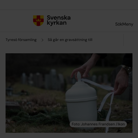
Till innehållet
Till undermeny
Sök
Meny
Tyresö församling
Så går en gravsättning till