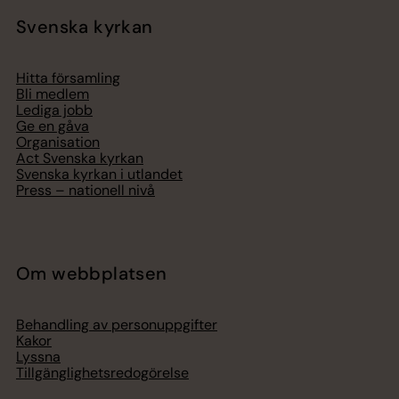
Svenska kyrkan
Hitta församling
Bli medlem
Lediga jobb
Ge en gåva
Organisation
Act Svenska kyrkan
Svenska kyrkan i utlandet
Press – nationell nivå
Om webbplatsen
Behandling av personuppgifter
Kakor
Lyssna
Tillgänglighetsredogörelse