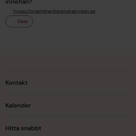
innehåll?
tyreso.forsamling@svenskakyrkan.se
Dela
Tillbaka till toppen
Tillbaka till innehållet
Kontakt
Kalender
Hitta snabbt