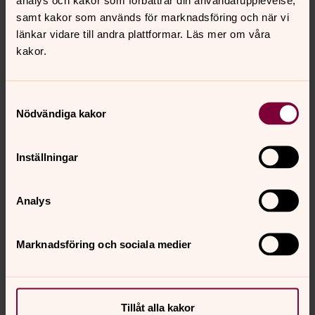
ske utan intyget.
samt kakor som används för marknadsföring och när vi
länkar vidare till andra plattformar. Läs mer om våra
Begravningsplatser i Tyresö
kakor.
I Tyresö församling finns två kyrkogårdar och en
begravningsplats: Bollmora kyrkogård, Tyresö
Samtyckesval
begravningsplats och Tyresö kyrkogård.
Nödvändiga kakor
Att vara gravrättsinnehavare
Inställningar
En anhörig brukar få ansvaret för graven. Den personen
kallas för gravrättsinnehavare och är bland annat
kyrkogårdens kontaktperson.
Analys
Gravskötsel
Marknadsföring och sociala medier
Varje gravrättsinnehavare är skyldig att hålla den
enskilda graven i ordnat och värdigt skick. Det går att
skriva avtal med kyrkogården om skötsel.
Tillåt alla kakor