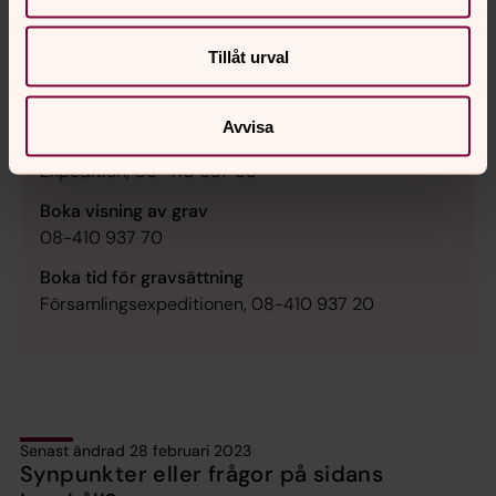
Tillåt urval
Kontakta
kyrkogårdsförvaltningen
Avvisa
Frågor om gravar, gravrätt och skötsel
Expedition, 08-410 937 55
Boka visning av grav
08-410 937 70
Boka tid för gravsättning
Församlingsexpeditionen, 08-410 937 20
Senast ändrad 28 februari 2023
Synpunkter eller frågor på sidans