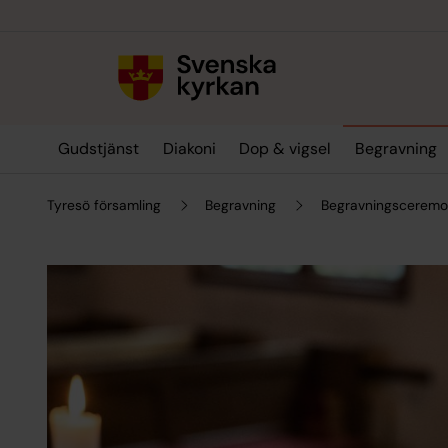
Till innehållet
Till undermeny
Gudstjänst
Diakoni
Dop & vigsel
Begravning
Tyresö församling
Begravning
Begravningsceremo