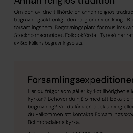
Annan religiös tradition
Om den avlidne tillhörde en annan religiös traditi
begravningsakt enligt den religionens ordning i Bo
församlingshem. Begravningsplats för muslimska tr
Stockholmsområdet. Folkbokförda i Tyresö har rät
av Storkällans begravningsplats.
Församlingsexpeditione
Har du frågor som gäller kyrkotillhörighet el
kyrkan? Behöver du hjälp med att boka tid för
begravning? Vill du låna en dopklänning eller
du välkommen att kontakta Församlingsexpedi
Bollmoradalens kyrka.