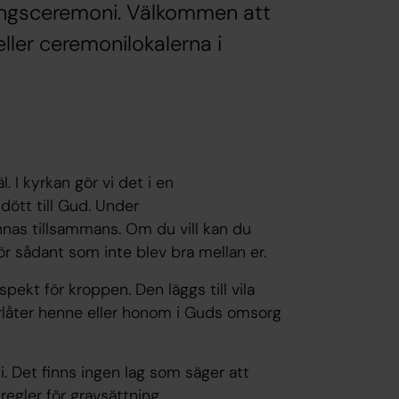
vningsceremoni. Välkommen att
eller ceremonilokalerna i
l. I kyrkan gör vi det i en
ött till Gud. Under
nnas tillsammans. Om du vill kan du
för sådant som inte blev bra mellan er.
ekt för kroppen. Den läggs till vila
rlåter henne eller honom i Guds omsorg
. Det finns ingen lag som säger att
egler för gravsättning.