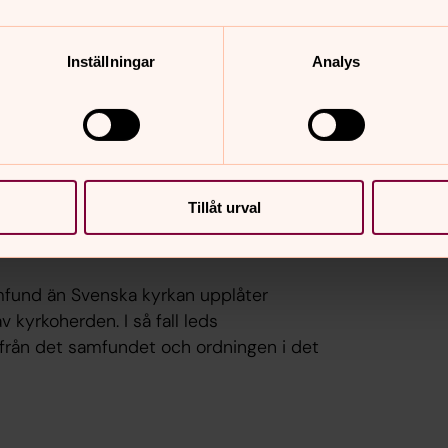
beskrivning av hur församlingen
r begravningsgudstjänsten gestaltas.
Inställningar
Analys
nska kyrkan
samling i Svenska kyrkan än där den
ingen.
Tillåt urval
amfund än Svenska kyrkan upplåter
v kyrkoherden. I så fall leds
 från det samfundet och ordningen i det