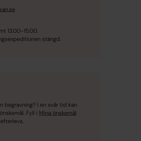
kan.se
mt 13.00–15.00.
ngsexpeditionen stängd.
in begravning? I en svår tid kan
önskemål. Fyll i
Mina önskemål
efterlevs.