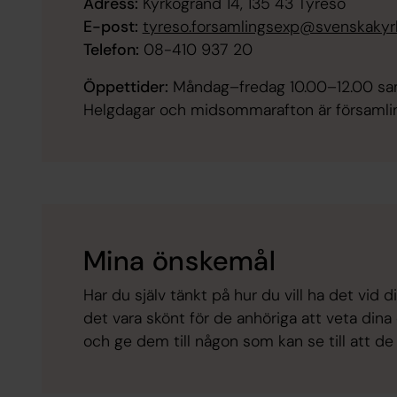
Adress:
Kyrkogränd 14, 135 43 Tyresö
E-post:
tyreso.forsamlingsexp@svenskakyr
Telefon:
08-410 937 20
Öppettider:
Måndag–fredag 10.00–12.00 sa
Helgdagar och midsommarafton är församli
Mina önskemål
Har du själv tänkt på hur du vill ha det vid d
det vara skönt för de anhöriga att veta dina 
och ge dem till någon som kan se till att de 