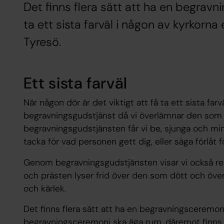
Det finns flera sätt att ha en begra
ta ett sista farväl i någon av kyrkorna 
Tyresö.
Ett sista farväl
När någon dör är det viktigt att få ta ett sista farvä
begravningsgudstjänst då vi överlämnar den som d
begravningsgudstjänsten får vi be, sjunga och mi
tacka för vad personen gett dig, eller säga förlåt 
Genom begravningsgudstjänsten visar vi också resp
och prästen lyser frid över den som dött och öve
och kärlek.
Det finns flera sätt att ha en begravningsceremoni
begravningsceremoni ska äga rum, däremot finns r