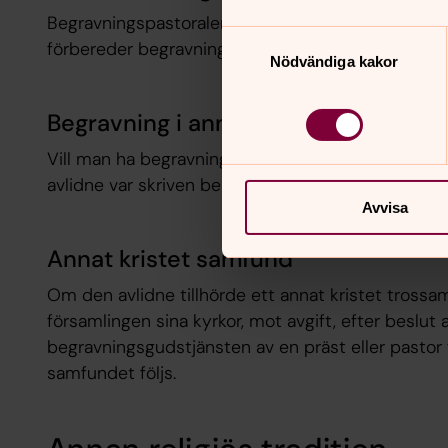
Begravningspastoralen innehåller bland annat en 
Samtyckesval
förbereder begravningar och en beskrivning av hu
Nödvändiga kakor
Begravning i annan församling i Sve
Vill man ha begravningsgudstjänst i en annan för
avlidne var skriven bekostas detta av hemförsaml
Avvisa
Annat kristet samfund
Om den avlidne tillhörde ett annat kristet tross
församlingen sina kyrkor, mot avgift, efter beslut a
begravningsgudstjänsten av en präst eller pastor
samfundet följs.