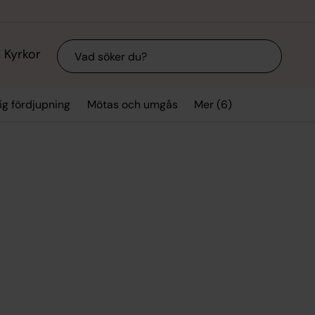
Sök
Kyrkor
Mer (6)
ig fördjupning
Mötas och umgås