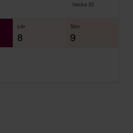
Vecka 32
lör
sön
8
9