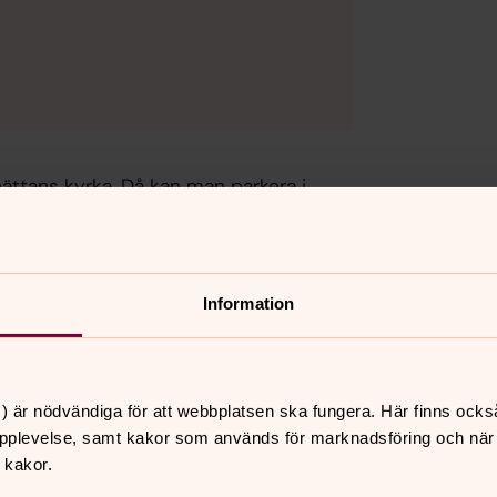
lhättans kyrka. Då kan man parkera i
igen finner man direkt efter klaffbron till
 man också
parkera vid Innovatum och ta
lhättans kyrka.
Räkna med cirka tio
Information
) är nödvändiga för att webbplatsen ska fungera. Här finns ocks
pplevelse, samt kakor som används för marknadsföring och när vi
 kakor.