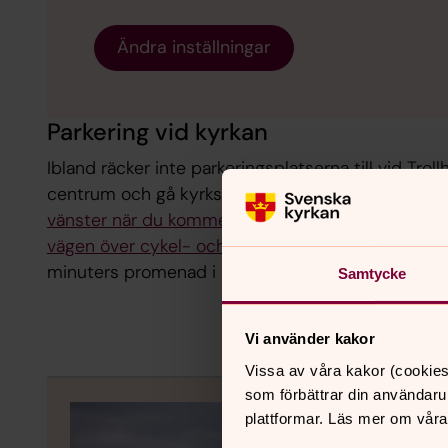
Ändra inställningar
Parkering vid kyrkan
Ibland räcker inte parkeringsplatserna till vid Trol
centrum och gå kyrkstigen utmed kanalen.
Kyrkst
vänster när du kommer från centrum.
Vidare kan
vägen över cykel- och gångbron Olidebron till Trol
minuters promenad i båda fallen.
Samtycke
Vi använder kakor
Vissa av våra kakor (cookies
som förbättrar din användaru
plattformar. Läs mer om våra