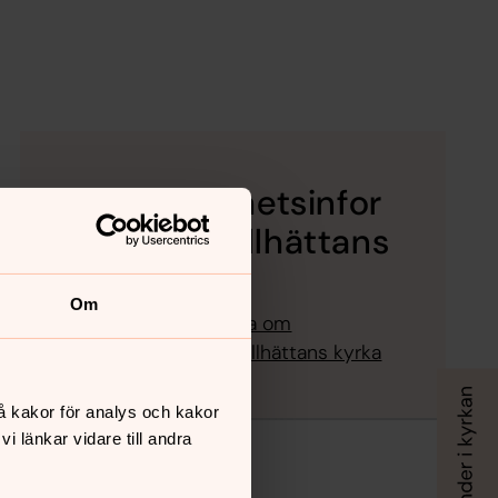
Tillgänglighetsinfor
mation Trollhättans
kyrka
Om
Klicka här för att läsa om
tillgängligheten i Trollhättans kyrka
å kakor för analys och kakor
 länkar vidare till andra