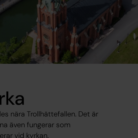
yrka
es nära Trollhättefallen. Det är
na även fungerar som
rar vid kyrkan.