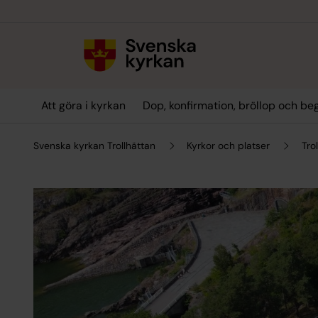
Till innehållet
Till undermeny
Att göra i kyrkan
Dop, konfirmation, bröllop och be
Svenska kyrkan Trollhättan
Kyrkor och platser
Tro