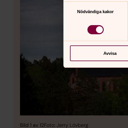
Samtyckesval
Nödvändiga kakor
Avvisa
Bild 1 av 12
Foto: Jerry Lövberg