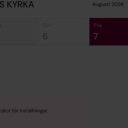
S KYRKA
augusti 2026
s
tor
fre
6
7
kor för inställningar.