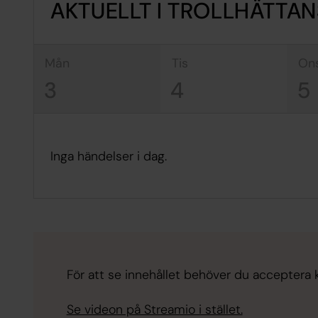
AKTUELLT I TROLLHÄTTAN
mån
tis
on
3
4
5
Inga händelser i dag.
För att se innehållet behöver du acceptera ka
Se videon på Streamio i stället.