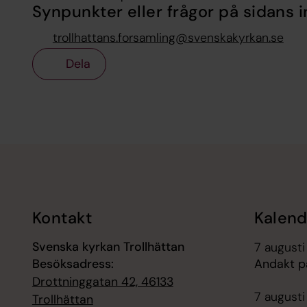
Synpunkter eller frågor på sidans i
trollhattans.forsamling@svenskakyrkan.se
Dela
Tillbaka till toppen
Tillbaka till innehållet
Kontakt
Kalend
Svenska kyrkan Trollhättan
7 augusti
Besöksadress:
Andakt p
Drottninggatan 42, 46133
7 augusti 
Trollhättan