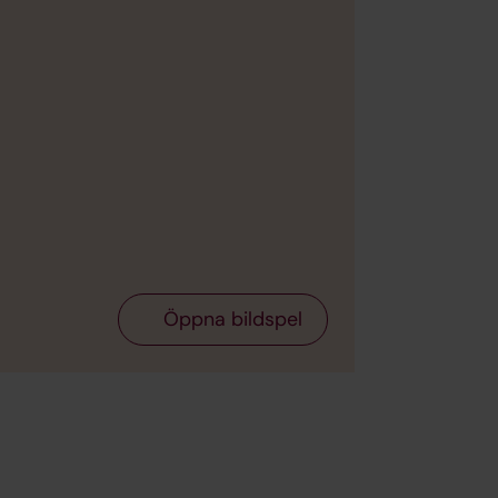
Bild 2 av 12
Foto: M
Öppna bildspel