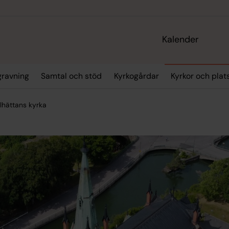
Kalender
gravning
Samtal och stöd
Kyrkogårdar
Kyrkor och plat
llhättans kyrka