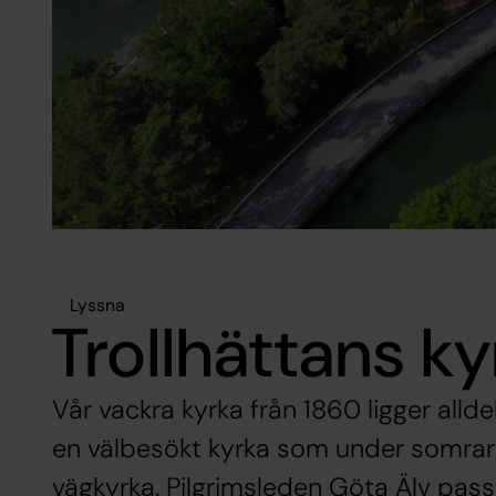
Lyssna
Trollhättans k
Vår vackra kyrka från 1860 ligger alldel
en välbesökt kyrka som under somrar
vägkyrka. Pilgrimsleden Göta Älv passe