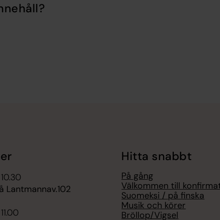
nnehåll?
er
Hitta snabbt
På gång
 10.30
Välkommen till konfirma
å Lantmannav.102
Suomeksi / på finska
Musik och körer
11.00
Bröllop/Vigsel