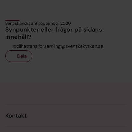
Senast ändrad 9 september 2020
Synpunkter eller frågor på sidans
innehåll?
trollhattans.forsamling@svenskakyrkan.se
Dela
Tillbaka till toppen
Tillbaka till innehållet
Kontakt