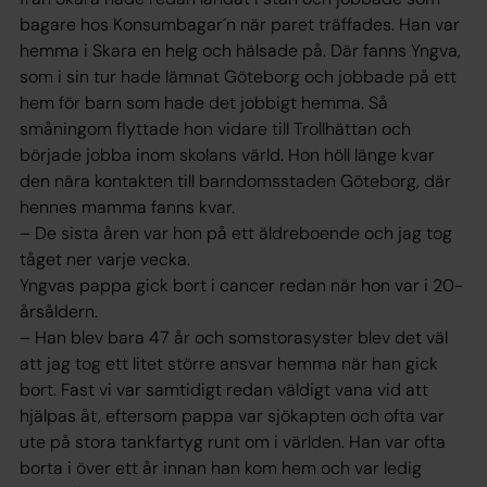
bagare hos Konsumbagar´n när paret träffades. Han var
hemma i Skara en helg och hälsade på. Där fanns Yngva,
som i sin tur hade lämnat Göteborg och jobbade på ett
hem för barn som hade det jobbigt hemma. Så
småningom flyttade hon vidare till Trollhättan och
började jobba inom skolans värld. Hon höll länge kvar
den nära kontakten till barndomsstaden Göteborg, där
hennes mamma fanns kvar.
– De sista åren var hon på ett äldreboende och jag tog
tåget ner varje vecka.
Yngvas pappa gick bort i cancer redan när hon var i 20-
årsåldern.
– Han blev bara 47 år och somstorasyster blev det väl
att jag tog ett litet större ansvar hemma när han gick
bort. Fast vi var samtidigt redan väldigt vana vid att
hjälpas åt, eftersom pappa var sjökapten och ofta var
ute på stora tankfartyg runt om i världen. Han var ofta
borta i över ett år innan han kom hem och var ledig