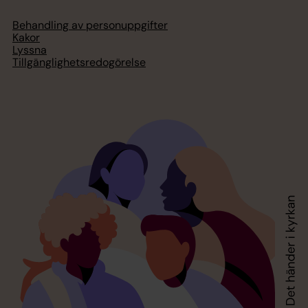
Behandling av personuppgifter
Kakor
Lyssna
Tillgänglighetsredogörelse