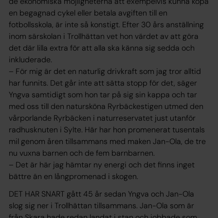
de ekonomiska möjligheterna att exempelvis kunna köpa
en begagnad cykel eller betala avgiften till en
fotbollsskola, är inte så konstigt. Efter 30 års anställning
inom särskolan i Trollhättan vet hon värdet av att göra
det där lilla extra för att alla ska känna sig sedda och
inkluderade.
– För mig är det en naturlig drivkraft som jag tror alltid
har funnits. Det går inte att sätta stopp för det, säger
Yngva samtidigt som hon tar på sig sin kappa och tar
med oss till den natursköna Ryrbäckestigen utmed den
vårporlande Ryrbäcken i naturreservatet just utanför
radhusknuten i Sylte. Här har hon promenerat tusentals
mil genom åren tillsammans med maken Jan-Ola, de tre
nu vuxna barnen och de fem barnbarnen.
– Det är här jag hämtar ny energi och det finns inget
bättre än en långpromenad i skogen.
DET HAR SNART gått 45 år sedan Yngva och Jan-Ola
slog sig ner i Trollhättan tillsammans. Jan-Ola som är
från Skara hade redan landat i stan och jobbade som