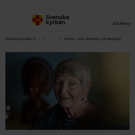
Till innehållet
Till undermeny
Sök
Meny
Svenska kyrkan Trollhättan
...
Patos - från Amnesty till Majblomman