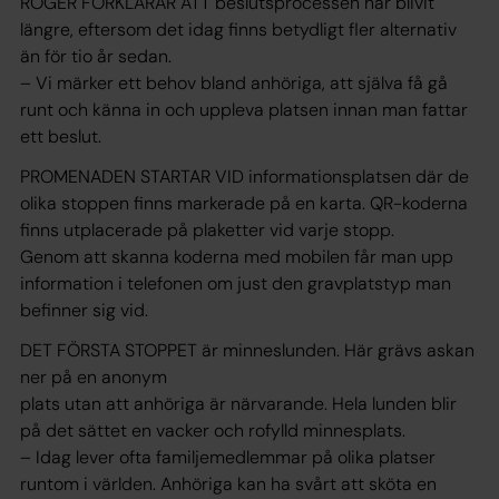
ROGER FÖRKLARAR ATT beslutsprocessen har blivit
längre, eftersom det idag finns betydligt fler alternativ
än för tio år sedan.
– Vi märker ett behov bland anhöriga, att själva få gå
runt och känna in och uppleva platsen innan man fattar
ett beslut.
PROMENADEN STARTAR VID informationsplatsen där de
olika stoppen finns markerade på en karta. QR-koderna
finns utplacerade på plaketter vid varje stopp.
Genom att skanna koderna med mobilen får man upp
information i telefonen om just den gravplatstyp man
befinner sig vid.
DET FÖRSTA STOPPET är minneslunden. Här grävs askan
ner på en anonym
plats utan att anhöriga är närvarande. Hela lunden blir
på det sättet en vacker och rofylld minnesplats.
– Idag lever ofta familjemedlemmar på olika platser
runtom i världen. Anhöriga kan ha svårt att sköta en