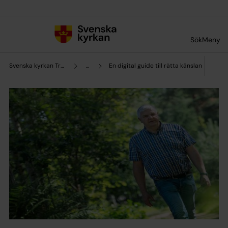
Till innehållet
Till undermeny
Sök
Meny
Svenska kyrkan Trollhättan
...
En digital guide till rätta känslan