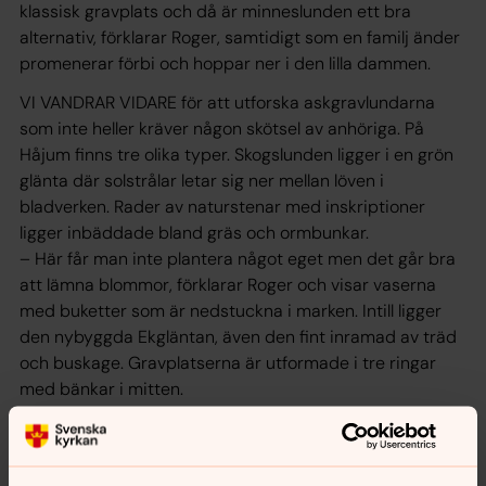
klassisk gravplats och då är minneslunden ett bra
alternativ, förklarar Roger, samtidigt som en familj änder
promenerar förbi och hoppar ner i den lilla dammen.
VI VANDRAR VIDARE för att utforska askgravlundarna
som inte heller kräver någon skötsel av anhöriga. På
Håjum finns tre olika typer. Skogslunden ligger i en grön
glänta där solstrålar letar sig ner mellan löven i
bladverken. Rader av naturstenar med inskriptioner
ligger inbäddade bland gräs och ormbunkar.
– Här får man inte plantera något eget men det går bra
att lämna blommor, förklarar Roger och visar vaserna
med buketter som är nedstuckna i marken. Intill ligger
den nybyggda Ekgläntan, även den fint inramad av träd
och buskage. Gravplatserna är utformade i tre ringar
med bänkar i mitten.
– Här under har vi installerat belysning med LED-lampor,
förklarar Roger. Stenplattor markerar de individuella
platserna.