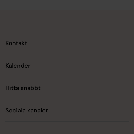
Tillbaka till toppen
Tillbaka till innehållet
Kontakt
Kalender
Hitta snabbt
Sociala kanaler