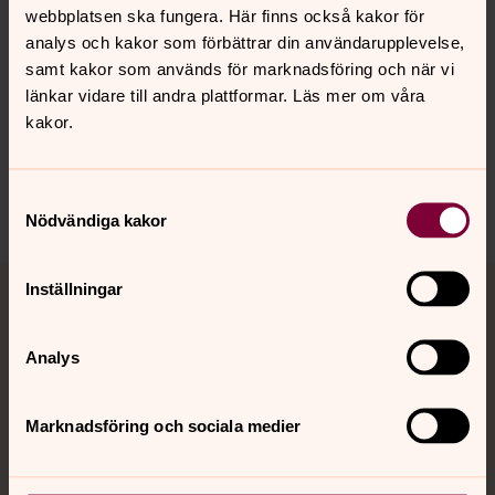
webbplatsen ska fungera. Här finns också kakor för
analys och kakor som förbättrar din användarupplevelse,
samt kakor som används för marknadsföring och när vi
länkar vidare till andra plattformar. Läs mer om våra
Synpunkter eller frågor på sidans
kakor.
innehåll?
trollhattans.forsamling@svenskakyrkan.se
Samtyckesval
Dela
Nödvändiga kakor
Tillbaka till toppen
Tillbaka till innehållet
Inställningar
Analys
Kontakt
Marknadsföring och sociala medier
Kalender