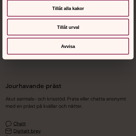
Tillåt alla kakor
Hitta snabbt
Tillåt urval
Sociala kanaler
Avvisa
Jourhavande präst
Akut samtals- och krisstöd. Prata eller chatta anonymt
med en präst på kvällar och nätter.
Chatt
Digitalt brev