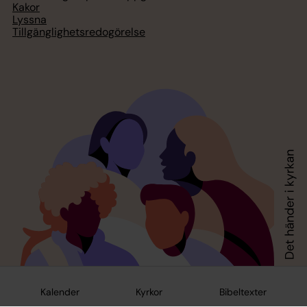
Kakor
Lyssna
Tillgänglighetsredogörelse
Kalender
Kyrkor
Bibeltexter