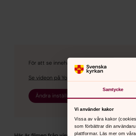
För att se innehållet behöver du acceptera 
Se videon på YouTube i stället.
Samtycke
Ändra inställningar
Vi använder kakor
Vissa av våra kakor (cookies
som förbättrar din användaru
plattformar. Läs mer om våra
Här är filmen från visningen i december