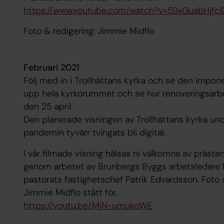
https://www.youtube.com/watch?v=59xGuabHjfc
Foto & redigering: Jimmie Midflo
Februari 2021
Följ med in i Trollhättans kyrka och se den impo
upp hela kyrkorummet och se hur renoveringsarbe
den 25 april.
Den planerade visningen av Trollhättans kyrka un
pandemin tyvärr tvingats bli digital.
I vår filmade visning hälsas ni välkomna av präst
genom arbetet av Brunbergs Byggs arbetsledare N
pastorats fastighetschef Patrik Edvardsson. Foto
Jimmie Midflo stått för.
https://youtu.be/MjN-umukoWE