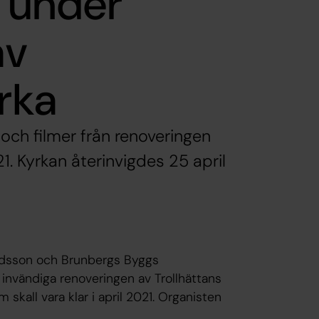
r under
av
yrka
 och filmer från renoveringen
. Kyrkan återinvigdes 25 april
ardsson och Brunbergs Byggs
 invändiga renoveringen av Trollhättans
all vara klar i april 2021. Organisten