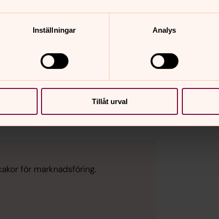
isningen där pastoratets fastighetschef
 Niklas Brunberg berättar vad som sker
Inställningar
Analys
Tillåt urval
kakor för marknadsföring.