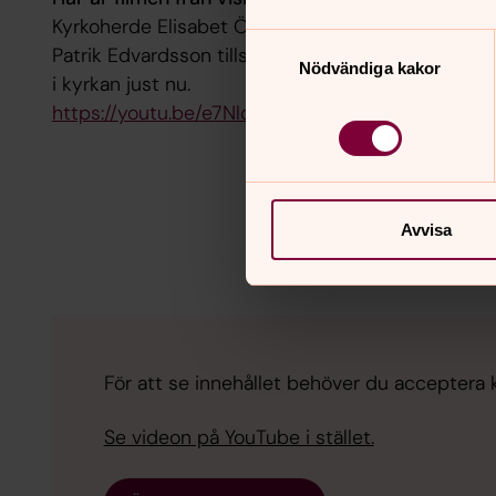
Kyrkoherde Elisabet Öman hälsar välkommen till v
Samtyckesval
Patrik Edvardsson tillsammans med arbetsledaren
Nödvändiga kakor
i kyrkan just nu.
https://youtu.be/e7Nlc-qLtr0
Avvisa
För att se innehållet behöver du acceptera 
Se videon på YouTube i stället.