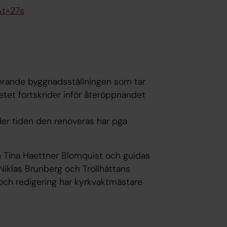
&t=27s
nerande byggnadsställningen som tar
tet fortskrider inför återöppnandet
der tiden den renoveras har pga
en Tina Haettner Blomquist och guidas
iklas Brunberg och Trollhättans
 och redigering har kyrkvaktmästare