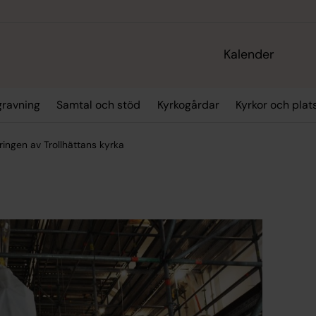
Kalender
gravning
Samtal och stöd
Kyrkogårdar
Kyrkor och plat
ringen av Trollhättans kyrka