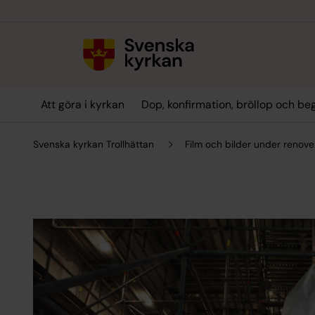
Till innehållet
Till undermeny
Att göra i kyrkan
Dop, konfirmation, bröllop och be
Svenska kyrkan Trollhättan
Film och bilder under renove