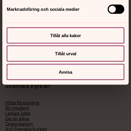
Jourhavande präst
Marknadsföring och sociala medier
Akut samtals- och krisstöd. Prata eller chatta anonymt
med en präst på kvällar och nätter.
Tillåt alla kakor
Chatt
Digitalt brev
Tillåt urval
Telefon 112
Avvisa
Svenska kyrkan
Hitta församling
Bli medlem
Lediga jobb
Ge en gåva
Organisation
Act Svenska kyrkan