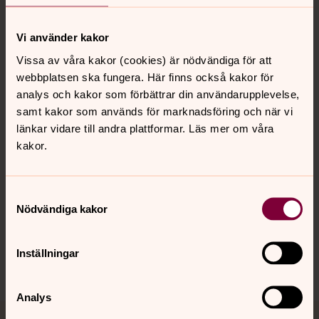
Vi använder kakor
Kontakt
Vissa av våra kakor (cookies) är nödvändiga för att
webbplatsen ska fungera. Här finns också kakor för
analys och kakor som förbättrar din användarupplevelse,
samt kakor som används för marknadsföring och när vi
Kalender
länkar vidare till andra plattformar. Läs mer om våra
kakor.
Hitta snabbt
Samtyckesval
Nödvändiga kakor
Sociala kanaler
Inställningar
Analys