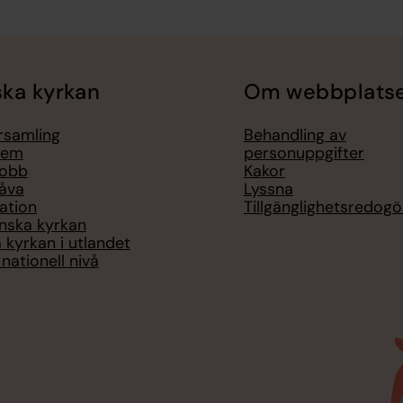
ka kyrkan
Om webbplats
örsamling
Behandling av
lem
personuppgifter
jobb
Kakor
åva
Lyssna
ation
Tillgänglighetsredogö
nska kyrkan
 kyrkan i utlandet
nationell nivå