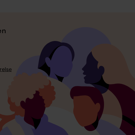
en
relse