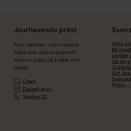
Tillbaka till toppen
Tillbaka till innehållet
Jourhavande präst
Svens
Hitta f
Akut samtals- och krisstöd.
Bli med
Prata eller chatta anonymt
Lediga 
med en präst på kvällar och
Ge en g
Organis
nätter.
Act Sve
Svenska
Chatt
Press – 
Digitalt brev
Telefon 112