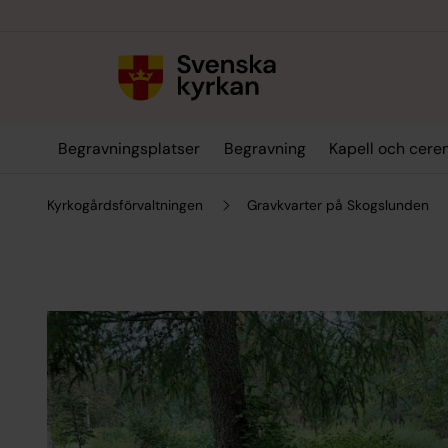
Till innehållet
Till undermeny
Begravningsplatser
Begravning
Kapell och cere
Kyrkogårdsförvaltningen
Gravkvarter på Skogslunden