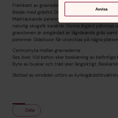
Framkant av gravraderna:
Avvisa
Besås med gräsfrö. Denna åtgärd utförs hösten 20
Marktäckande perenner samt solitära perenner pla
naturlig skogslik karaktär. Denna åtgärd påbörjas
gravstenen är omgärdad av lågväxande gräs samt 
perenner. Grästuvor får utvecklas på några platser
Centrumyta mellan gravraderna:
Ses över. Vid behov sker beskärning av befintliga
Byte av buskar och träd sker långsiktigt. Beskärni
Skötsel av området utförs av kyrkogårdsförvaltnin
Dela