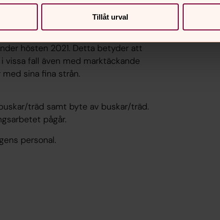
Tillåt urval
21.
nteras lite slumpartat för att skapa
 under hösten 2021. Detta betyder att
i vissa fall även med marktäckande
 med sina fina strån.
 buskar/träd samt byte av buskar/träd.
ngsarbetet pågår.
gens personal.