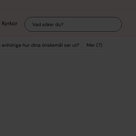
Sök
Kyrkor
Mer (7)
a anhöriga hur dina önskemål ser ut?