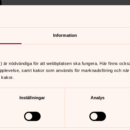
å
nevarande år tagit emot
Information
st anlagda området på
avningsplats. Detta gäller
) är nödvändiga för att webbplatsen ska fungera. Här finns ocks
pplevelse, samt kakor som används för marknadsföring och när vi
 kakor.
Inställningar
Analys
amt skötsel har varit tongivande.
r därför genomföra åtgärder enligt
ingsvis. Detta med reservation om hur