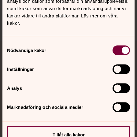
analys och kakor som förbättrar din användarupplevelse,
Sociala kanaler
samt kakor som används för marknadsföring och när vi
länkar vidare till andra plattformar. Läs mer om våra
kakor.
Samtyckesval
Nödvändiga kakor
Jourhavande präst
Akut samtals- och krisstöd. Prata eller chatta anonymt
Inställningar
med en präst på kvällar och nätter.
Analys
Chatt
Digitalt brev
Marknadsföring och sociala medier
Telefon 112
Tillåt alla kakor