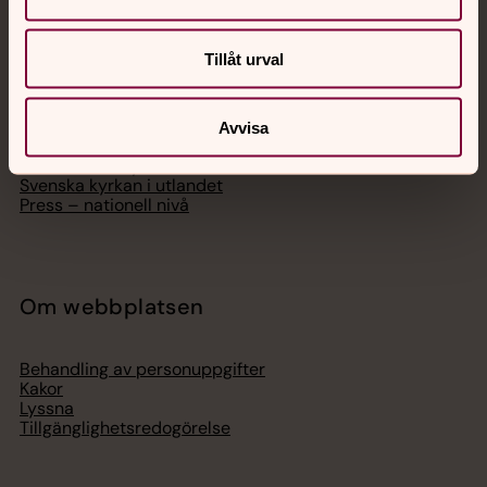
Svenska kyrkan
Tillåt urval
Hitta församling
Bli medlem
Lediga jobb
Ge en gåva
Avvisa
Organisation
Act Svenska kyrkan
Svenska kyrkan i utlandet
Press – nationell nivå
Om webbplatsen
Behandling av personuppgifter
Kakor
Lyssna
Tillgänglighetsredogörelse