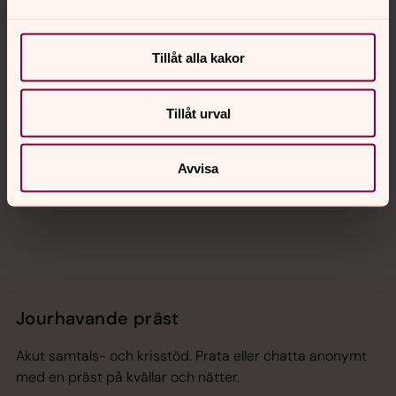
Kalender
Tillåt alla kakor
Hitta snabbt
Tillåt urval
Avvisa
Sociala kanaler
Jourhavande präst
Akut samtals- och krisstöd. Prata eller chatta anonymt
med en präst på kvällar och nätter.