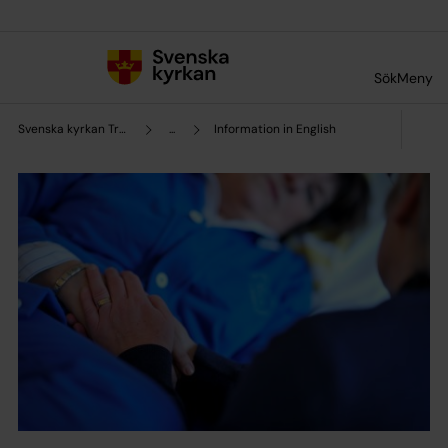
Till innehållet
Till undermeny
Sök
Meny
Svenska kyrkan Trollhättan
...
Information in English