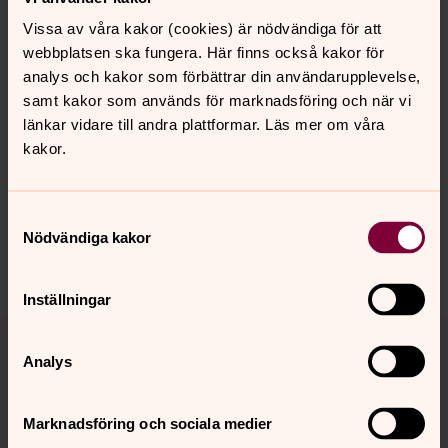
Vissa av våra kakor (cookies) är nödvändiga för att
webbplatsen ska fungera. Här finns också kakor för
analys och kakor som förbättrar din användarupplevelse,
samt kakor som används för marknadsföring och när vi
Senast ändrad 26 juli 2023
länkar vidare till andra plattformar. Läs mer om våra
Synpunkter eller frågor på sidans
kakor.
innehåll?
trollhattans.forsamling@svenskakyrkan.se
Samtyckesval
Dela
Nödvändiga kakor
Inställningar
Tillbaka till toppen
Tillbaka till innehållet
Analys
Kontakt
Marknadsföring och sociala medier