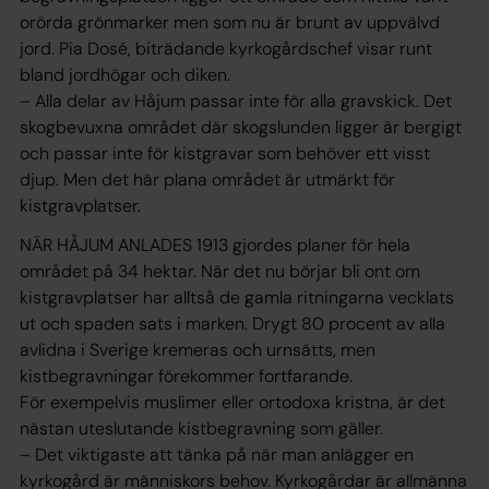
orörda grönmarker men som nu är brunt av uppvälvd
jord. Pia Dosé, biträdande kyrkogårdschef visar runt
bland jordhögar och diken.
– Alla delar av Håjum passar inte för alla gravskick. Det
skogbevuxna området där skogslunden ligger är bergigt
och passar inte för kistgravar som behöver ett visst
djup. Men det här plana området är utmärkt för
kistgravplatser.
NÄR HÅJUM ANLADES 1913 gjordes planer för hela
området på 34 hektar. När det nu börjar bli ont om
kistgravplatser har alltså de gamla ritningarna vecklats
ut och spaden sats i marken. Drygt 80 procent av alla
avlidna i Sverige kremeras och urnsätts, men
kistbegravningar förekommer fortfarande.
För exempelvis muslimer eller ortodoxa kristna, är det
nästan uteslutande kistbegravning som gäller.
– Det viktigaste att tänka på när man anlägger en
kyrkogård är människors behov. Kyrkogårdar är allmänna