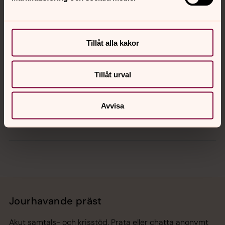
Kontakt
Tillåt alla kakor
Kalender
Tillåt urval
Hitta snabbt
Avvisa
Sociala kanaler
Jourhavande präst
Akut samtals- och krisstöd. Prata eller chatta anonymt