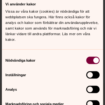
Vi använder kakor
ner denna broschyr
Vissa av våra kakor (cookies) är nödvändiga för att
webbplatsen ska fungera. Här finns också kakor för
analys och kakor som förbättrar din användarupplevelse,
samt kakor som används för marknadsföring och när vi
länkar vidare till andra plattformar. Läs mer om våra
Senast ändrad 20 december 2021
kakor.
Synpunkter eller frågor på sidans
innehåll?
trollhattans.forsamling@svenskakyrkan.se
Samtyckesval
Nödvändiga kakor
Dela
Inställningar
Tillbaka till toppen
Tillbaka till innehållet
Analys
Marknadsföring och sociala medier