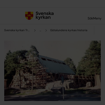
Till innehållet
Till undermeny
Sök
Meny
Svenska kyrkan Trollhättan
...
Götalundens kyrkas historia