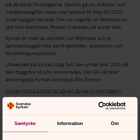
på de båda föreningarna. Genom gåvor, kollekter och
medlemsavgifter hade man lyckats få ihop 60 000:-
innan bygget började. Det var ungefär en femtedel av
det som behövdes. Resten ordnades på annat sätt.
Kyrkan är ritad av arkitekt Leif Wijkmark och är
sammanbyggd med samlingslokaler, arbetsrum och
församlingsexpedition.
Utseendet på kyrkan idag fick den under året 2015 då
den byggdes till och renoverades. Den 24 oktober
återinvigdes kyrkan av biskop Åke Bonnier.
Du kan också klicka här så ser du var kyrkan ligger i
Trollhättan.
Samtycke
Information
Om
Broschyr Götalundens kyrka
Här kan du läsa mer om kyrkan genom att ladda