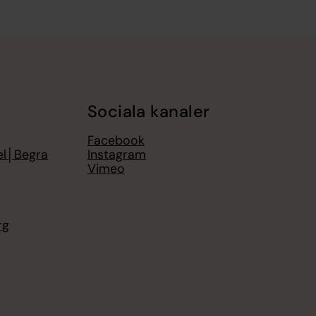
Sociala kanaler
Facebook
el│Begra
Instagram
Vimeo
rg