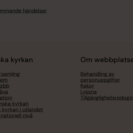
kommande händelser
ka kyrkan
Om webbplats
örsamling
Behandling av
lem
personuppgifter
jobb
Kakor
åva
Lyssna
ation
Tillgänglighetsredogö
nska kyrkan
 kyrkan i utlandet
nationell nivå