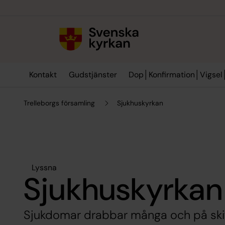
Till innehållet
Till undermeny
Kontakt
Gudstjänster
Dop│Konfirmation│Vigsel
Trelleborgs församling
Sjukhuskyrkan
Lyssna
Sjukhuskyrkan
Sjukdomar drabbar många och på skif