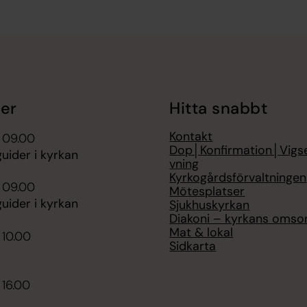
er
Hitta snabbt
Kontakt
 09.00
Dop│Konfirmation│Vigs
ider i kyrkan
vning
Kyrkogårdsförvaltningen
 09.00
Mötesplatser
ider i kyrkan
Sjukhuskyrkan
Diakoni – kyrkans omso
Mat & lokal
 10.00
Sidkarta
 16.00