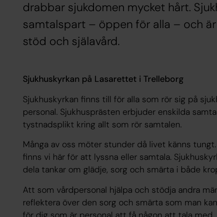
drabbar sjukdomen mycket hårt. Sjuk
samtalspart – öppen för alla – och är 
stöd och själavård.
Sjukhuskyrkan på Lasarettet i Trelleborg
Sjukhuskyrkan finns till för alla som rör sig på sj
personal. Sjukhusprästen erbjuder enskilda samtal
tystnadsplikt kring allt som rör samtalen.
Många av oss möter stunder då livet känns tungt. 
finns vi här för att lyssna eller samtala. Sjukhusky
dela tankar om glädje, sorg och smärta i både krop
Att som vårdpersonal hjälpa och stödja andra männ
reflektera över den sorg och smärta som man kan 
för dig som är personal att få någon att tala med.