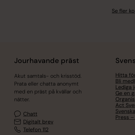
Se fler 
Jourhavande präst
Svens
Hitta f
Akut samtals- och krisstöd.
Bli med
Prata eller chatta anonymt
Lediga 
med en präst på kvällar och
Ge en g
Organis
nätter.
Act Sve
Svenska
Chatt
Press – 
Digitalt brev
Telefon 112