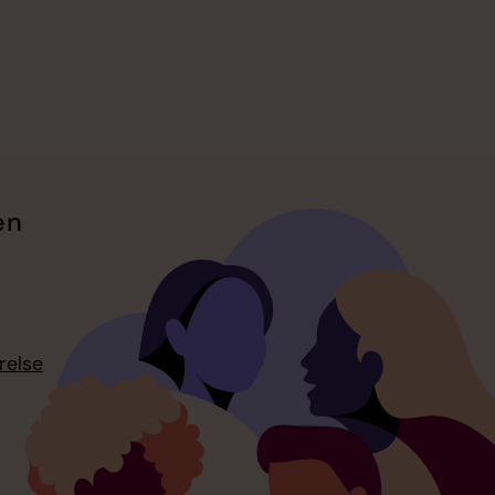
en
relse