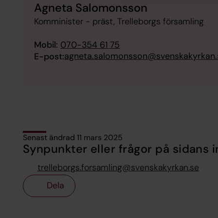
Agneta Salomonsson
Komminister - präst, Trelleborgs församling
Mobil:
070-354 61 75
agneta.salomonsson@svenskakyrkan.
E-post:
Senast ändrad 11 mars 2025
Synpunkter eller frågor på sidans i
trelleborgs.forsamling@svenskakyrkan.se
Dela