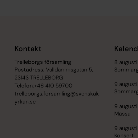
Tillbaka till toppen
Tillbaka till innehållet
Kontakt
Kalend
Trelleborgs församling
8 augusti
Postadress:
Valldammsgatan 5,
Sommargu
23143 TRELLEBORG
9 augusti
Telefon:
+46 410 59700
Sommargu
trelleborgs.forsamling@svenskak
yrkan.se
9 augusti
Mässa
9 augusti
Konsert