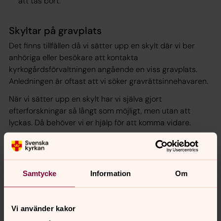
att tas bort.
Skyltar på gravplats
Det finns tillfällen då vi sätter upp en skylt där vi ber
anhöriga eller besökare att kontakta
kyrkogårdsförvaltningen angående en viss gravplats.
Anledningen är oftast att vi söker gravrättsinnehavaren.
När vi sätter upp en skylt har vi själva gjort
efterforskningar så långt som möjligt, men utan att
lyckas. Då behöver vi er hjälp för att komma vidare.
Glöm inte att meddela adressändring!
När du flyttar till annan adress är det viktigt att meddela
Samtycke
Information
Om
oss på kyrkogårdsförvaltningen. Den officiella
adressändringen kommer inte oss till del.
Vi använder kakor