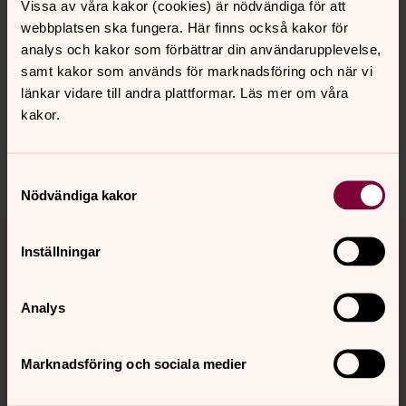
Vissa av våra kakor (cookies) är nödvändiga för att
webbplatsen ska fungera. Här finns också kakor för
Senast ändrad 4 februari 2020
Synpunkter eller frågor på sidans
analys och kakor som förbättrar din användarupplevelse,
innehåll?
samt kakor som används för marknadsföring och när vi
länkar vidare till andra plattformar. Läs mer om våra
trelleborgs.forsamling@svenskakyrkan.se
kakor.
Dela
Samtyckesval
Nödvändiga kakor
Tillbaka till toppen
Tillbaka till innehållet
Inställningar
Analys
Kontakt
Marknadsföring och sociala medier
Kalender