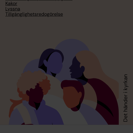
Kakor
Lyssna
Tillgänglighetsredogörelse