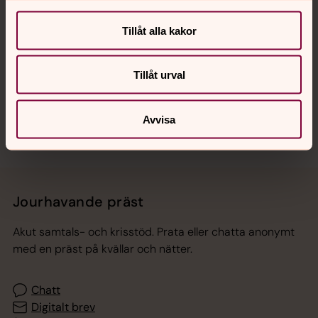
Tillåt alla kakor
Hitta snabbt
Tillåt urval
Sociala kanaler
Avvisa
Jourhavande präst
Akut samtals- och krisstöd. Prata eller chatta anonymt
med en präst på kvällar och nätter.
Chatt
Digitalt brev