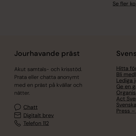
Se fler 
Jourhavande präst
Svens
Hitta f
Akut samtals- och krisstöd.
Bli med
Prata eller chatta anonymt
Lediga 
med en präst på kvällar och
Ge en g
Organis
nätter.
Act Sve
Svenska
Chatt
Press – 
Digitalt brev
Telefon 112