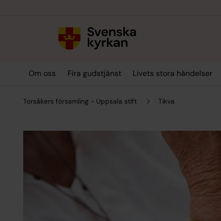
Till innehållet
Till undermeny
Om oss
Fira gudstjänst
Livets stora händelser
Torsåkers församling - Uppsala stift
Tikva