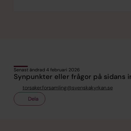
Senast ändrad 4 februari 2026
Synpunkter eller frågor på sidans i
torsaker.forsamling@svenskakyrkan.se
Dela
Tillbaka till toppen
Tillbaka till innehållet