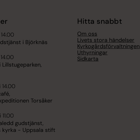
er
Hitta snabbt
Om oss
 14.00
Livets stora händelser
udstjänst i Björknäs
Kyrkogårdsförvaltningen
Uthyrningar
 14.00
Sidkarta
i Lillstugeparken,
n
i 14.00
afé,
xpeditionen Torsåker
 11.00
ledd gudstjänst,
 kyrka - Uppsala stift