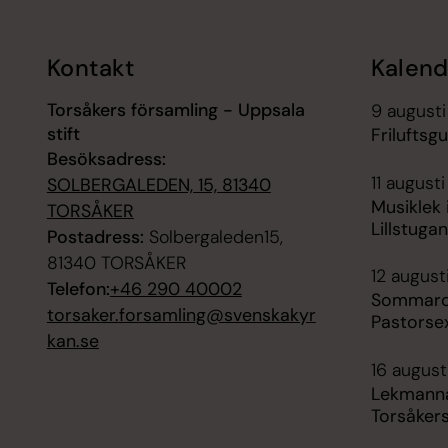
Kontakt
Kalend
Torsåkers församling - Uppsala
9 augusti
stift
Friluftsg
Besöksadress:
11 augusti
SOLBERGALEDEN, 15, 81340
Musiklek 
TORSÅKER
Lillstuga
Postadress:
Solbergaleden15,
81340 TORSÅKER
12 august
Telefon:
+46 290 40002
Sommarc
torsaker.forsamling@svenskakyr
Pastorse
kan.se
16 augusti
Lekmanna
Torsåkers