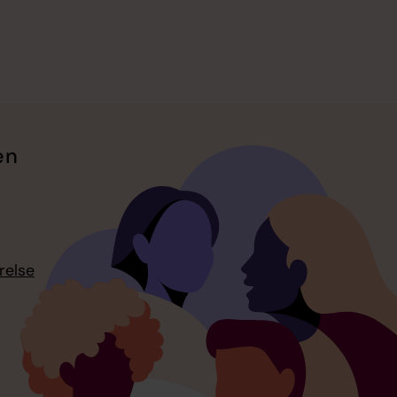
en
relse