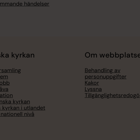
kommande händelser
ka kyrkan
Om webbplats
örsamling
Behandling av
lem
personuppgifter
jobb
Kakor
åva
Lyssna
ation
Tillgänglighetsredogö
nska kyrkan
 kyrkan i utlandet
nationell nivå