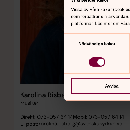
Vi använder kakor
Vissa av våra kakor (cookies
som förbättrar din användaru
plattformar. Läs mer om våra
Samtyckesval
Nödvändiga kakor
Avvisa
Karolina Risberg
Musiker
Direkt:
073-057 64 14
Mobil:
073-057 64 14
karolina.risberg@svenskakyrkan.se
E-post: