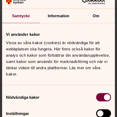
torsaker.forsamling@svenskakyrkan.se
Dela
Samtycke
Information
Om
Tillbaka till toppen
Tillbaka till innehållet
Vi använder kakor
Vissa av våra kakor (cookies) är nödvändiga för att
webbplatsen ska fungera. Här finns också kakor för
analys och kakor som förbättrar din användarupplevelse,
Kontakt
samt kakor som används för marknadsföring och när vi
länkar vidare till andra plattformar. Läs mer om våra
kakor.
Kalender
Samtyckesval
Hitta snabbt
Nödvändiga kakor
Inställningar
Sociala kanaler