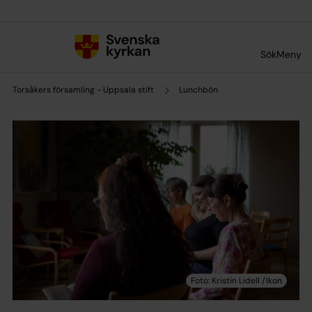
Till innehållet
Till undermeny
Sök
Meny
Torsåkers församling - Uppsala stift
Lunchbön