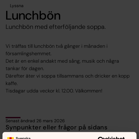
Lyssna
Lunchbön
Lunchbön med efterföljande soppa.
Vi träffas till lunchbön två gånger i månaden i
församlingshemmet.
Det är en enkel andakt med sång, musik och några
tankar för dagen.
Därefter äter vi soppa tillsammans och dricker en kopp
kaffe.
Tisdagar udda veckor kl. 12.00. Välkommen!
Senast ändrad 26 mars 2026
Synpunkter eller frågor på sidans
innehåll?