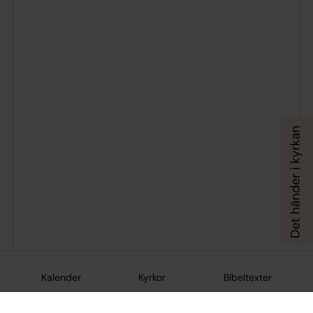
Kalender
Kyrkor
Bibeltexter