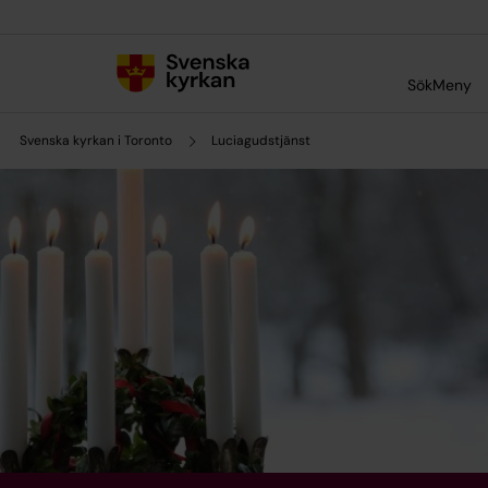
Till innehållet
Till undermeny
Sök
Meny
Svenska kyrkan i Toronto
Luciagudstjänst