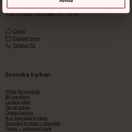
Avvisa
Akut samtals- och krisstöd. Prata eller chatta anonymt
med en präst på kvällar och nätter.
Chatt
Digitalt brev
Telefon 112
Svenska kyrkan
Hitta församling
Bli medlem
Lediga jobb
Ge en gåva
Organisation
Act Svenska kyrkan
Svenska kyrkan i utlandet
Press – nationell nivå