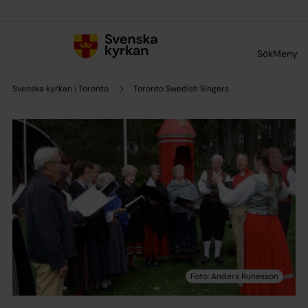
Till innehållet
Till undermeny
Sök
Meny
Svenska kyrkan i Toronto
Toronto Swedish Singers