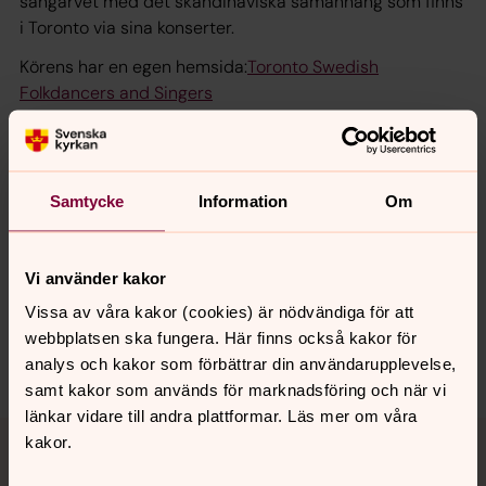
sångarvet med det skandinaviska samanhang som finns
i Toronto via sina konserter.
Körens har en egen hemsida:
Toronto Swedish
Folkdancers and Singers
Samtycke
Information
Om
Senast ändrad 24 april 2016
Synpunkter eller frågor på sidans
Vi använder kakor
innehåll?
Vissa av våra kakor (cookies) är nödvändiga för att
toronto@svenskakyrkan.se
webbplatsen ska fungera. Här finns också kakor för
Dela
analys och kakor som förbättrar din användarupplevelse,
samt kakor som används för marknadsföring och när vi
länkar vidare till andra plattformar. Läs mer om våra
Tillbaka till toppen
Tillbaka till innehållet
kakor.