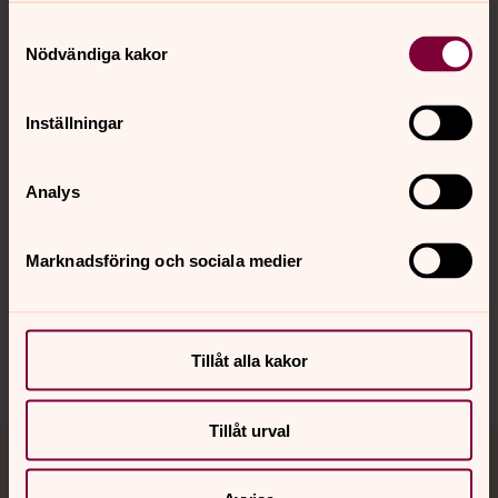
Samtyckesval
Kontakt
Nödvändiga kakor
Inställningar
Kalender
Analys
Hitta snabbt
Marknadsföring och sociala medier
Sociala kanaler
Tillåt alla kakor
Tillåt urval
Jourhavande präst