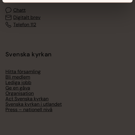
Chatt
Digitalt brev
Telefon 112
Svenska kyrkan
Hitta församling
Bli medlem
Lediga jobb
Ge en gåva
Organisation
Act Svenska kyrkan
Svenska kyrkan i utlandet
Press – nationell nivå