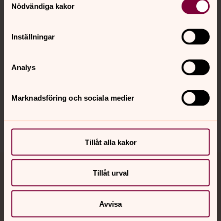
Nödvändiga kakor
Kalender
Inställningar
Hitta snabbt
Analys
Sociala kanaler
Marknadsföring och sociala medier
Tillåt alla kakor
Tillåt urval
Jourhavande präst
Akut samtals- och krisstöd. Prata eller chatta anonymt
Avvisa
med en präst på kvällar och nätter.