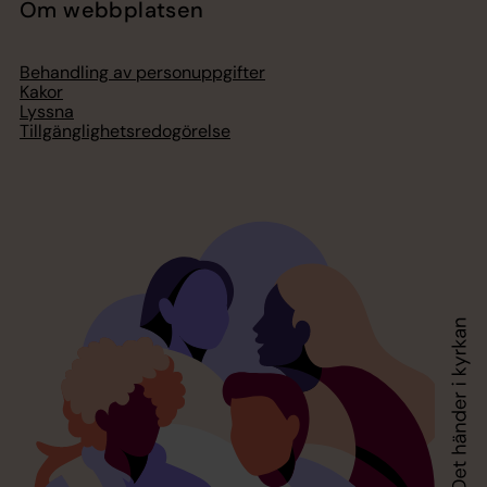
Om webbplatsen
Behandling av personuppgifter
Kakor
Lyssna
Tillgänglighetsredogörelse