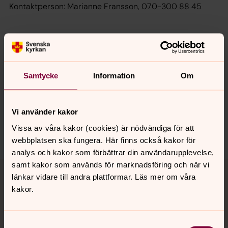
Kontaktperson: Marianne Fransson, 070-300 88 45
Senast ändrad 8 november 2022
Synpunkter eller frågor på sidans
Samtycke
Information
Om
innehåll?
toreboda.pastorat@svenskakyrkan.se
Dela
Vi använder kakor
Vissa av våra kakor (cookies) är nödvändiga för att
webbplatsen ska fungera. Här finns också kakor för
analys och kakor som förbättrar din användarupplevelse,
Tillbaka till toppen
Tillbaka till innehållet
samt kakor som används för marknadsföring och när vi
länkar vidare till andra plattformar. Läs mer om våra
kakor.
Kontakt
Samtyckesval