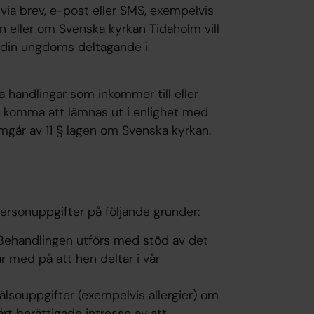
ia brev, e-post eller SMS, exempelvis
in eller om Svenska kyrkan Tidaholm vill
r din ungdoms deltagande i
 handlingar som inkommer till eller
n komma att lämnas ut i enlighet med
amgår av 11 § lagen om Svenska kyrkan.
rsonuppgifter på följande grunder:
 Behandlingen utförs med stöd av det
 med på att hen deltar i vår
lsouppgifter (exempelvis allergier) om
t berättigade intresse av att