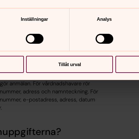
 personuppgift med stöd av att Svenska
iöst syfte i vilken ungdomen är
Inställningar
Analys
 lämna ut uppgiften till någon utanför
 förutom om utlämnandet är nödvändigt
ndlas?
Tillåt urval
n, e-post eller via formuläret på
ör anmälan. För vårdnadshavare rör
onnummer, adress och namnteckning. För
nnummer, e-postadress, adress, datum
.
nuppgifterna?