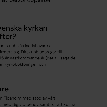
 av personuppgifter i
venska kyrkan
fter?
doms och vårdnadshavares
mera sig. Direktinbjudan går till
 år nästkommande år (det till säga de
rån kyrkobokföringen och
are
an Tidaholm med stöd av vårt
t med dig vid behov samt för att kunna