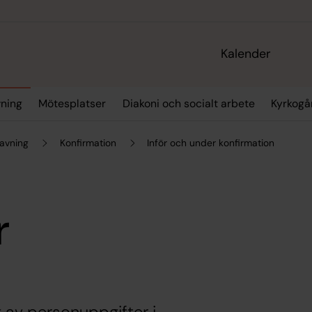
Kalender
vning
Mötesplatser
Diakoni och socialt arbete
Kyrkogå
ravning
Konfirmation
Inför och under konfirmation
r