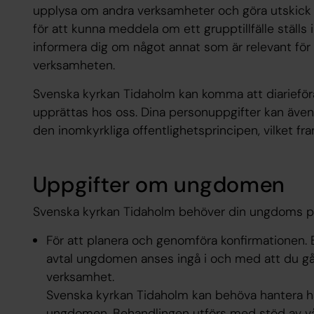
upplysa om andra verksamheter och göra utskick v
för att kunna meddela om ett grupptillfälle ställs 
informera dig om något annat som är relevant fö
verksamheten.
Svenska kyrkan Tidaholm kan komma att diarieföra
upprättas hos oss. Dina personuppgifter kan äve
den inomkyrkliga offentlighetsprincipen, vilket fr
Uppgifter om ungdomen
Svenska kyrkan Tidaholm behöver din ungdoms pe
För att planera och genomföra konfirmationen.
avtal ungdomen anses ingå i och med att du går
verksamhet.
Svenska kyrkan Tidaholm kan behöva hantera hä
ungdomen. Behandlingen utförs med stöd av vår