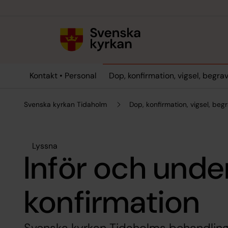
Till innehållet
Till undermeny
Kontakt • Personal
Dop, konfirmation, vigsel, begra
Svenska kyrkan Tidaholm
Dop, konfirmation, vigsel, beg
Lyssna
Inför och unde
konfirmation