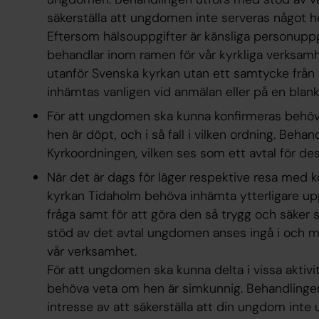
säkerställa att ungdomen inte serveras något h
Eftersom hälsouppgifter är känsliga personupp
behandlar inom ramen för vår kyrkliga verksam
utanför Svenska kyrkan utan ett samtycke frå
inhämtas vanligen vid anmälan eller på en blanke
För att ungdomen ska kunna konfirmeras behö
hen är döpt, och i så fall i vilken ordning. Beh
Kyrkoordningen, vilken ses som ett avtal för d
När det är dags för läger respektive resa med
kyrkan Tidaholm behöva inhämta ytterligare uppg
fråga samt för att göra den så trygg och säker
stöd av det avtal ungdomen anses ingå i och me
vår verksamhet.
För att ungdomen ska kunna delta i vissa aktiv
behöva veta om hen är simkunnig. Behandlingen
intresse av att säkerställa att din ungdom inte u