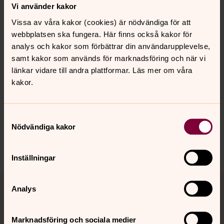
Inga händelser i dag.
Vi använder kakor
Vissa av våra kakor (cookies) är nödvändiga för att
webbplatsen ska fungera. Här finns också kakor för
analys och kakor som förbättrar din användarupplevelse,
samt kakor som används för marknadsföring och när vi
länkar vidare till andra plattformar. Läs mer om våra
Senast ändrad 31 mars 2026
Synpunkter eller frågor på sidans
kakor.
innehåll?
tabyforsamling@svenskakyrkan.se
Samtyckesval
Nödvändiga kakor
Dela
Inställningar
Tillbaka till toppen
Tillbaka till innehållet
Analys
Marknadsföring och sociala medier