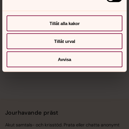
Kontakt
Kalender
Tillåt alla kakor
Tillåt urval
Hitta snabbt
Avvisa
Sociala kanaler
Jourhavande präst
Akut samtals- och krisstöd. Prata eller chatta anonymt