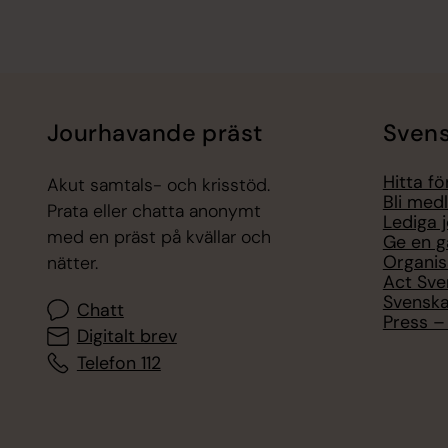
Jourhavande präst
Svens
Hitta f
Akut samtals- och krisstöd.
Bli med
Prata eller chatta anonymt
Lediga 
med en präst på kvällar och
Ge en g
Organis
nätter.
Act Sve
Svenska
Chatt
Press – 
Digitalt brev
Telefon 112