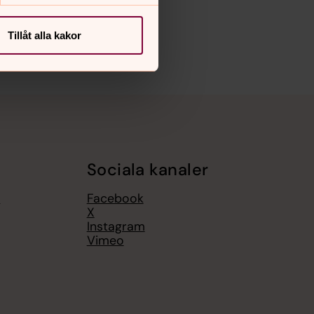
Tillåt alla kakor
Sociala kanaler
y
Facebook
X
Instagram
Vimeo