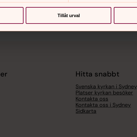
Tillåt urval
er
Hitta snabbt
Svenska kyrkan i Sydne
Platser kyrkan besöker
Kontakta oss
Kontakta oss i Sydney
Sidkarta