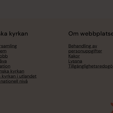
ka kyrkan
Om webbplats
örsamling
Behandling av
lem
personuppgifter
jobb
Kakor
åva
Lyssna
ation
Tillgänglighetsredogö
nska kyrkan
 kyrkan i utlandet
nationell nivå