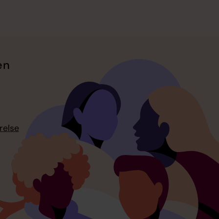
en
relse