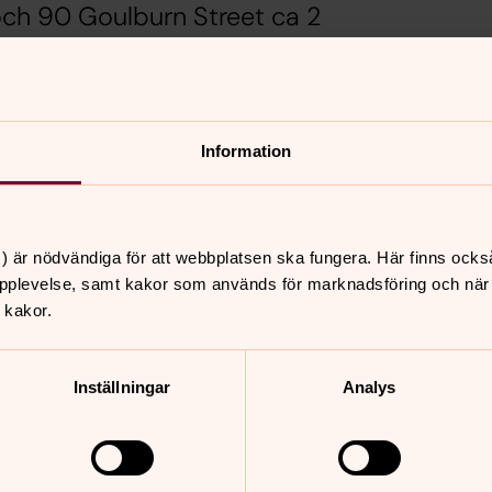
 och 90 Goulburn Street ca 2
 och Hyde Park och ca 5-10
.
Information
NSW 2000
t, Surry Hills NSW 2000
) är nödvändiga för att webbplatsen ska fungera. Här finns ocks
pplevelse, samt kakor som används för marknadsföring och när vi
 kakor.
Inställningar
Analys
nnehåll?