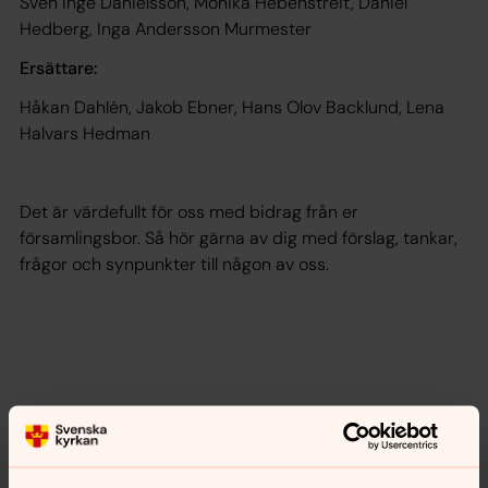
Sven Inge Danielsson, Monika Hebenstreit, Daniel
Hedberg, Inga Andersson Murmester
Ersättare:
Håkan Dahlén, Jakob Ebner, Hans Olov Backlund, Lena
Halvars Hedman
Det är värdefullt för oss med bidrag från er
församlingsbor. Så hör gärna av dig med förslag, tankar,
frågor och synpunkter till någon av oss.