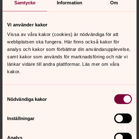
Samtycke
Information
Om
Berit Nilsson
Ordförande församlingsråd Svärdsjö, Svärdsjö,
Vi använder kakor
Enviken, Sundborns pastorat
Vissa av våra kakor (cookies) är nödvändiga för att
Mobil:
070-610 45 57
webbplatsen ska fungera. Här finns också kakor för
knutsberit@gmail.com
E-post:
analys och kakor som förbättrar din användarupplevelse,
samt kakor som används för marknadsföring och när vi
länkar vidare till andra plattformar. Läs mer om våra
kakor.
Senast ändrad 20 februari 2026
Synpunkter eller frågor på sidans
Samtyckesval
innehåll?
Nödvändiga kakor
svardsjo.pastorat@svenskakyrkan.se
Inställningar
Dela
Analys