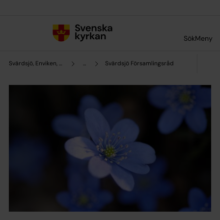
Till innehållet
Till undermeny
Sök
Meny
Svärdsjö, Enviken, Sundborns pastorat
...
Svärdsjö Församlingsråd