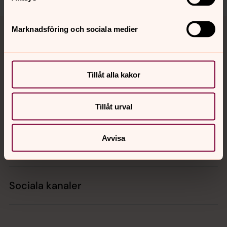
Tillbaka till toppen
Tillbaka till innehållet
Marknadsföring och sociala medier
Kontakt
Tillåt alla kakor
Tillåt urval
Kalender
Avvisa
Hitta snabbt
Sociala kanaler