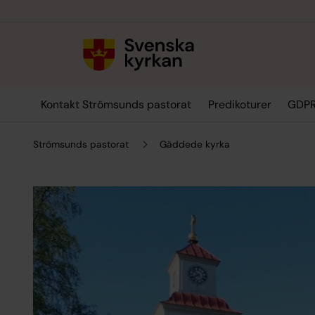
Till innehållet
Till undermeny
Kontakt Strömsunds pastorat
Predikoturer
GDP
Strömsunds pastorat
Gäddede kyrka