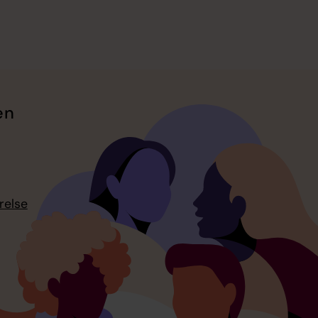
en
relse