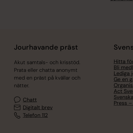
Jourhavande präst
Svens
Hitta f
Akut samtals- och krisstöd.
Bli med
Prata eller chatta anonymt
Lediga 
med en präst på kvällar och
Ge en g
Organis
nätter.
Act Sve
Svenska
Chatt
Press – 
Digitalt brev
Telefon 112