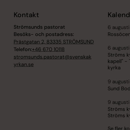
Kontakt
Kalend
Strömsunds pastorat
6 augusti
Besöks- och postadress:
Rossöcen
Prästgatan 2, 83335 STRÖMSUND
6 augusti
Telefon:
+46 670 10118
Ströms ky
stromsunds.pastorat@svenskak
kapell" -
yrkan.se
kyrka
9 augusti
Sund Bod
9 augusti
Ströms ky
Ströms k
Se fler 