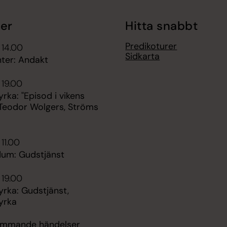
er
Hitta snabbt
Predikoturer
 14.00
Sidkarta
ter: Andakt
 19.00
rka: "Episod i vikens
 Teodor Wolgers, Ströms
 11.00
um: Gudstjänst
 19.00
rka: Gudstjänst,
yrka
kommande händelser