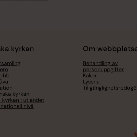
ka kyrkan
Om webbplats
örsamling
Behandling av
lem
personuppgifter
jobb
Kakor
åva
Lyssna
ation
Tillgänglighetsredogö
nska kyrkan
 kyrkan i utlandet
nationell nivå