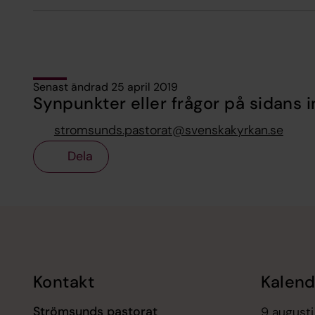
Senast ändrad 25 april 2019
Synpunkter eller frågor på sidans i
stromsunds.pastorat@svenskakyrkan.se
Dela
Tillbaka till toppen
Tillbaka till innehållet
Kontakt
Kalend
Strömsunds pastorat
9 augusti