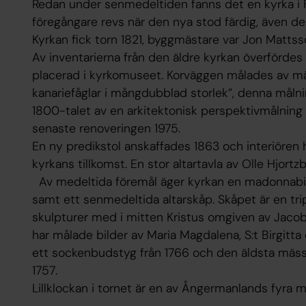
Redan under senmedeltiden fanns det en kyrka i F
föregångare revs när den nya stod färdig, även den
Kyrkan fick torn 1821, byggmästare var Jon Mattss
Av inventarierna från den äldre kyrkan överfördes
placerad i kyrkomuseet. Korväggen målades av m
kanariefåglar i mångdubblad storlek”, denna måln
1800-talet av en arkitektonisk perspektivmålning i
senaste renoveringen 1975.
En ny predikstol anskaffades 1863 och interiören
kyrkans tillkomst. En stor altartavla av Olle Hjort
Av medeltida föremål äger kyrkan en madonnabil
samt ett senmedeltida altarskåp. Skåpet är en tr
skulpturer med i mitten Kristus omgiven av Jacob 
har målade bilder av Maria Magdalena, S:t Birgitta 
ett sockenbudstyg från 1766 och den äldsta mässh
1757.
Lillklockan i tornet är en av Ångermanlands fyra m