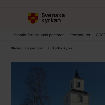
Till innehållet
Till undermeny
Kontakt Strömsunds pastorat
Predikoturer
GDP
Strömsunds pastorat
Fjällsjö kyrka