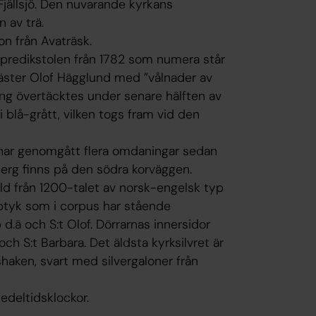
jällsjö. Den nuvarande kyrkans
 av trä.
on från Avaträsk.
 predikstolen från 1782 som numera står
äster Olof Hägglund med ”vålnader av
ing övertäcktes under senare hälften av
 blå-grått, vilken togs fram vid den
 har genomgått flera omdaningar sedan
zberg finns på den södra korväggen.
d från 1200-talet av norsk-engelsk typ
iptyk som i corpus har stående
d.ä och S:t Olof. Dörrarnas innersidor
och S:t Barbara. Det äldsta kyrksilvret är
aken, svart med silvergaloner från
edeltidsklockor.