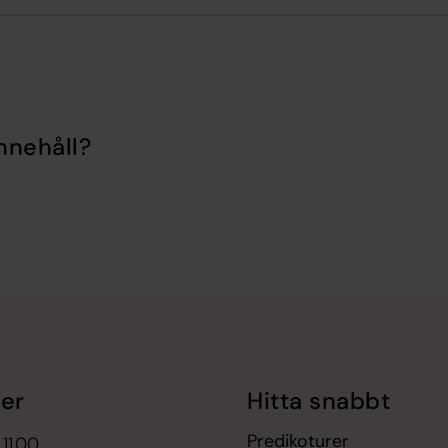
nnehåll?
er
Hitta snabbt
Predikoturer
 11.00