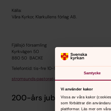
Källa:
Våra Kyrkor, Klarkullens förlag AB.
Fjällsjö församling
Kyrkvägen 50
880 50 BACKE
Telefontid: tis-fre 10-12, tis, tor 13-15 Tel: 0670-101
Samtycke
stromsunds.pastorat@svenskakyrkan.se
Vi använder kakor
200-års jubileum i Fjällsjö 
Vissa av våra kakor (cookies
som förbättrar din användaru
plattformar. Läs mer om våra