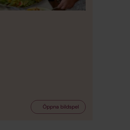
Bild 2 av 8
Foto: G
Öppna bildspel