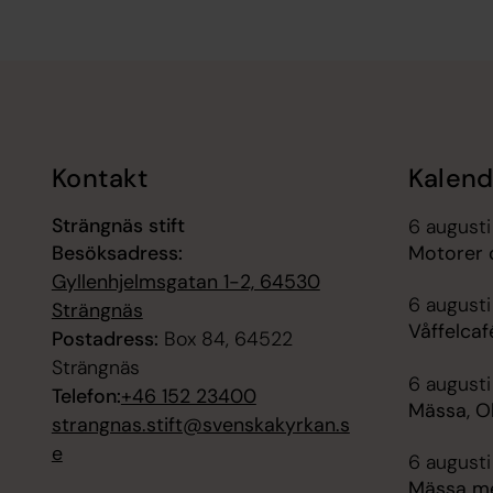
Tillbaka till toppen
Tillbaka till innehållet
Kontakt
Kalend
Strängnäs stift
6 augusti
Besöksadress:
Motorer 
Gyllenhjelmsgatan 1-2, 64530
6 augusti
Strängnäs
Våffelcaf
Postadress:
Box 84, 64522
Strängnäs
6 augusti
Telefon:
+46 152 23400
Mässa, Ol
strangnas.stift@svenskakyrkan.s
e
6 augusti
Mässa me