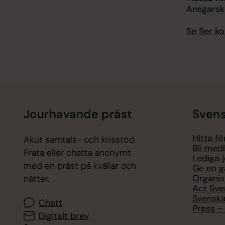
Ansgarsk
Se fler 
Jourhavande präst
Svens
Hitta f
Akut samtals- och krisstöd.
Bli med
Prata eller chatta anonymt
Lediga 
med en präst på kvällar och
Ge en g
Organis
nätter.
Act Sve
Svenska
Chatt
Press – 
Digitalt brev