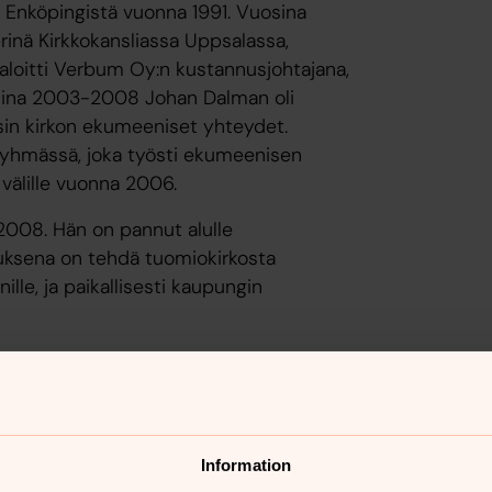
 Enköpingistä vuonna 1991. Vuosina
rinä Kirkkokansliassa Uppsalassa,
n aloitti Verbum Oy:n kustannusjohtajana,
sina 2003-2008 Johan Dalman oli
sin kirkon ekumeeniset yhteydet.
ryhmässä, joka työsti ekumeenisen
välille vuonna 2006.
2008. Hän on pannut alulle
tuksena on tehdä tuomiokirkosta
lle, ja paikallisesti kaupungin
a. Yksi Johan Dalmanin rakkaimmista
 kirjan ”Frälsarkransen – Pärlor till
n Strängnäsin hiippakunnan piispaksi ja
ispaksi Uppsalan tuomiokirkossa.
Information