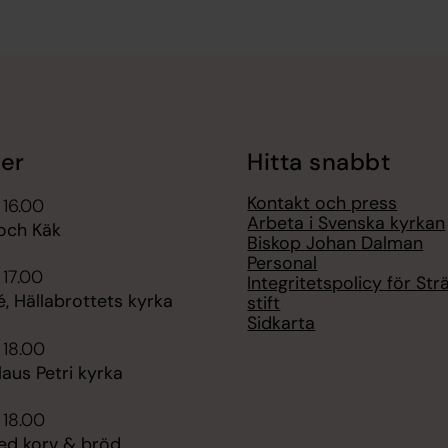
er
Hitta snabbt
Kontakt och press
 16.00
Arbeta i Svenska kyrkan
och Käk
Biskop Johan Dalman
Personal
 17.00
Integritetspolicy för St
é, Hällabrottets kyrka
stift
Sidkarta
 18.00
aus Petri kyrka
 18.00
d korv & bröd,