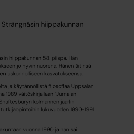
 Strängnäsin hiippakunnan
sin hiippakunnan 58. piispa. Hän
ukseen jo hyvin nuorena. Hänen äitinsä
nen uskonnolliseen kasvatukseensa.
ita ja käytännöllistä filosofiaa Uppsalan
nna 1989 väitöskirjallaan ”Jumalan
Shaftesburyn kolmannen jaarlin
i tutkijaopintoihin lukuvuoden 1990-1991
pakuntaan vuonna 1990 ja hän sai