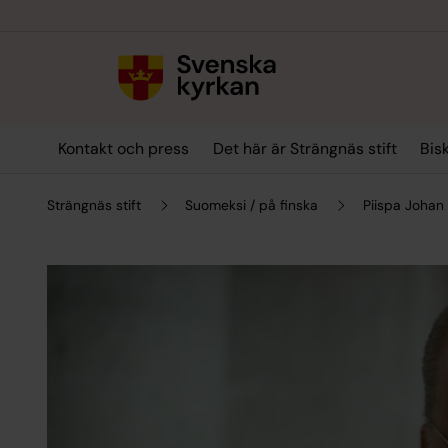
Till innehållet
Till undermeny
Kontakt och press
Det här är Strängnäs stift
Bis
Strängnäs stift
Suomeksi / på finska
Piispa Johan