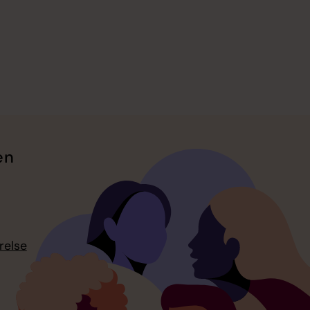
en
relse