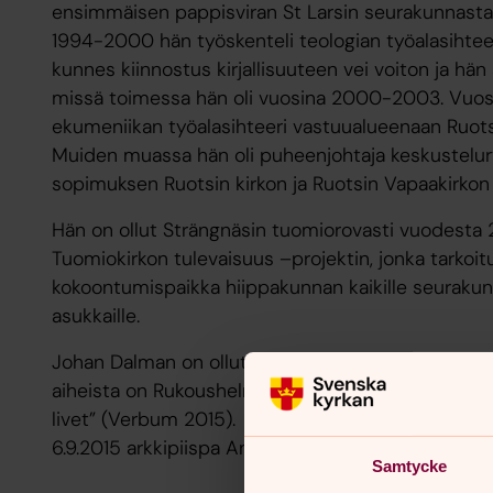
ensimmäisen pappisviran St Larsin seurakunnasta
1994-2000 hän työskenteli teologian työalasihtee
kunnes kiinnostus kirjallisuuteen vei voiton ja hä
missä toimessa hän oli vuosina 2000-2003. Vuo
ekumeniikan työalasihteeri vastuualueenaan Ruot
Muiden muassa hän oli puheenjohtaja keskustelu
sopimuksen Ruotsin kirkon ja Ruotsin Vapaakirkon 
Hän on ollut Strängnäsin tuomiorovasti vuodesta 
Tuomiokirkon tulevaisuus –projektin, jonka tarkoi
kokoontumispaikka hiippakunnan kaikille seurakunni
asukkaille.
Johan Dalman on ollut mukana useissa julkaisuiss
aiheista on Rukoushelmet ja hän on kirjoittanut siitä
livet” (Verbum 2015). Keväällä 2015 hänet valittii
6.9.2015 arkkipiispa Antje Jackelén vihki hänet pi
Samtycke