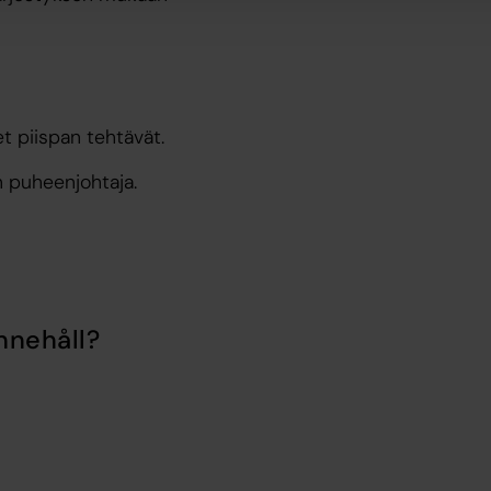
t piispan tehtävät.
n puheenjohtaja.
nnehåll?