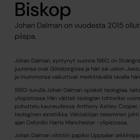
Biskop
Johan Dalman on vuodesta 2015 ollut
piispa.
Johan Dalman, syntynyt vuonna 1960, on Strängnä
juurensa ovat Göteborgissa ja hän sai uskon Jees
ja mummonsa vaikuttivat merkittävällä tavalla hä
1980-luvulla Johan Dalman opiskeli teologiaa, taite
yliopistossa. Hän väitteli teologian tohtoriksi vuo
puhuttelu kauneudessa: Anthony Ashley Cooper, 
teologinen estetiikka. Väitöskirjan tekeminen joht
ajan Oxfordin Harris Manchester -ylipistossa.
Johan Dalman vihittiin papiksi Uppsalan arkkihiip