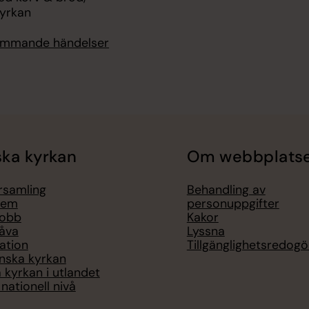
yrkan
kommande händelser
ka kyrkan
Om webbplats
örsamling
Behandling av
lem
personuppgifter
jobb
Kakor
åva
Lyssna
ation
Tillgänglighetsredogö
nska kyrkan
 kyrkan i utlandet
nationell nivå