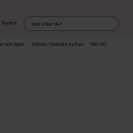
Sök
Kyrkor
Mer (6)
ar och läger
Arbeta i Svenska kyrkan