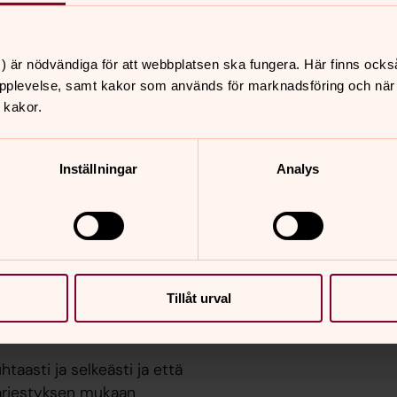
lvontamiestä. Piispan tehtävänä on
in tehtävä on julistaa evankeliumia
) är nödvändiga för att webbplatsen ska fungera. Här finns ocks
äkyväksi maailmassa.
pplevelse, samt kakor som används för marknadsföring och när vi
 kakor.
 diakoneja, luottamushenkilöitä,
span vihkii pappeja ja diakoneja. Piispan
iskunnassa.
Inställningar
Analys
pan tehtävät:
Tillåt urval
htaasti ja selkeästi ja että
järjestyksen mukaan